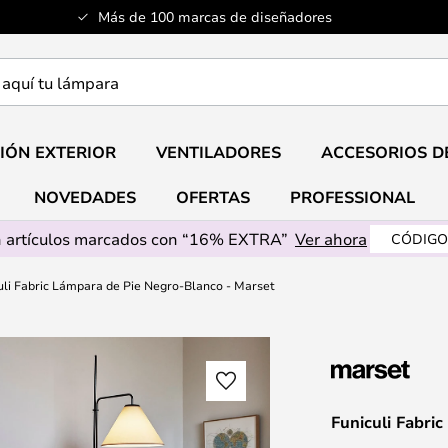
Más de 100 marcas de diseñadores
a
IÓN EXTERIOR
VENTILADORES
ACCESORIOS D
NOVEDADES
OFERTAS
PROFESSIONAL
 artículos marcados con “16% EXTRA”
Ver ahora
CÓDIGO
uli Fabric Lámpara de Pie Negro-Blanco - Marset
Funiculi Fabri