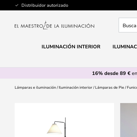
Ir
Distribuidor autorizado
al
contenido
Busca
aquí
tu
lámpar
ILUMINACIÓN INTERIOR
ILUMINAC
16% desde 89 €
en
Lámparas e iluminación
Iluminación interior
Lámparas de Pie
Funic
Saltar
al
final
de