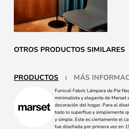
Saltar
al
OTROS PRODUCTOS SIMILARES
comienzo
de
la
galería
PRODUCTOS
MÁS INFORMAC
de
imágenes
Funiculi Fabric Lámpara de Pie N
minimalista y elegante de Marset 
decoración del hogar. Para el dise
todo lo superfluo y simplemente 
y simple. Este es ciertamente el ca
fue diseñada por primera vez en 