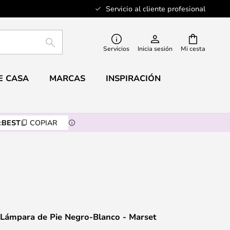
Servicio al cliente profesional
BUSCAR
Servicios
Inicia sesión
Mi cesta
E CASA
MARCAS
INSPIRACIÓN
:
BEST
COPIAR
c Lámpara de Pie Negro-Blanco - Marset