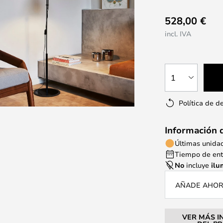
528,00 €
incl. IVA
1
Política de d
Información 
Últimas unida
Tiempo de entr
No
incluye
ilu
AÑADE AHORA
VER MÁS I