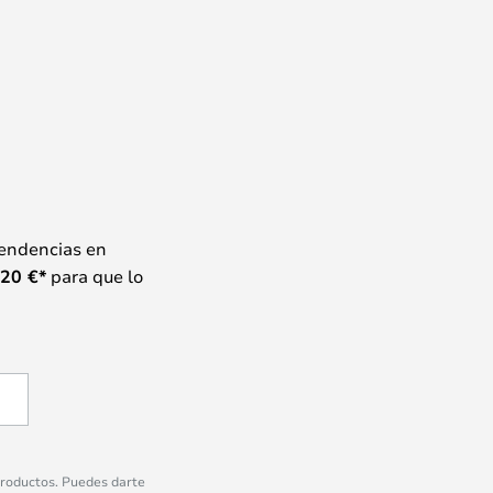
tendencias en
20
€*
para que lo
 productos. Puedes darte