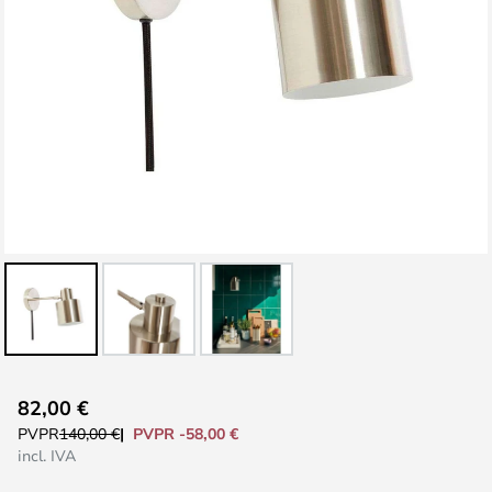
Saltar
82,00 €
al
PVPR -58,00 €
PVPR
140,00 €
comienzo
incl. IVA
de