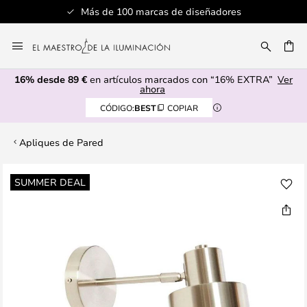
Más de 100 marcas de diseñadores
Ir
al
CAR
contenido
16% desde 89 €
en artículos marcados con “16% EXTRA”
Ver
ahora
CÓDIGO:
BEST
COPIAR
Apliques de Pared
Saltar
SUMMER DEAL
al
final
de
la
galería
de
imágenes