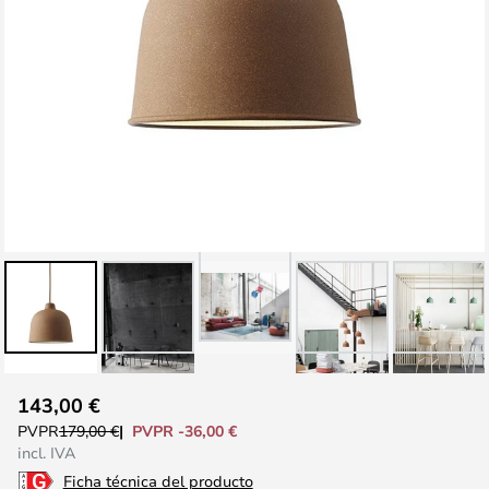
Saltar
143,00 €
al
PVPR -36,00 €
PVPR
179,00 €
comienzo
incl. IVA
de
Ficha técnica del producto