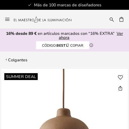
Más de 100 marcas de diseñadores
Ir
al
CAR
contenido
16% desde 89 €
en artículos marcados con “16% EXTRA”
Ver
ahora
CÓDIGO:
BEST
COPIAR
Colgantes
Saltar
SUMMER DEAL
al
final
de
la
galería
de
imágenes