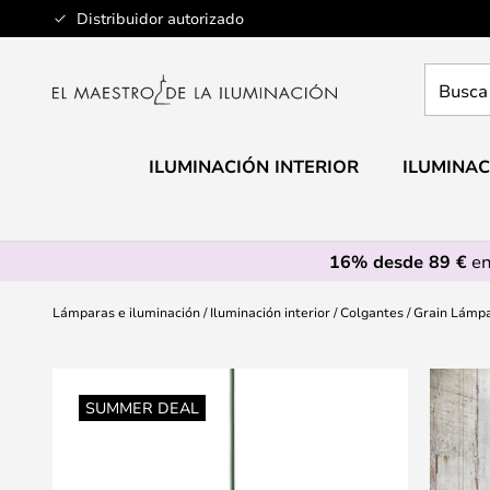
Ir
Distribuidor autorizado
al
contenido
Busca
aquí
tu
lámpar
ILUMINACIÓN INTERIOR
ILUMINAC
16% desde 89 €
en
Lámparas e iluminación
Iluminación interior
Colgantes
Grain Lámpa
Saltar
al
SUMMER DEAL
final
de