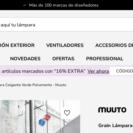
Más de 100 marcas de diseñadores
a
IÓN EXTERIOR
VENTILADORES
ACCESORIOS D
NOVEDADES
OFERTAS
PROFESSIONAL
 artículos marcados con “16% EXTRA”
Ver ahora
CÓDIGO
ra Colgante Verde Polvoriento - Muuto
Grain Lámpara