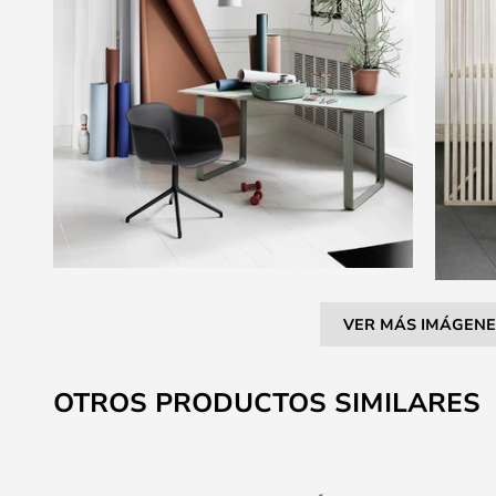
VER MÁS IMÁGENE
Saltar
al
OTROS PRODUCTOS SIMILARES
comienzo
de
la