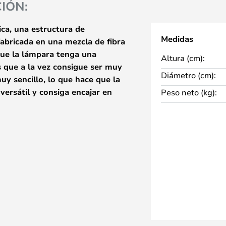
IÓN:
ca, una estructura de
Medidas
abricada en una mezcla de fibra
 que la lámpara tenga una
Altura (cm):
s que a la vez consigue ser muy
Diámetro (cm):
muy sencillo, lo que hace que la
ersátil y consiga encajar en
Peso neto (kg):
luz LED de alta calidad que
. La bombilla LED, en
gue que el concepto se finalice
e energía.