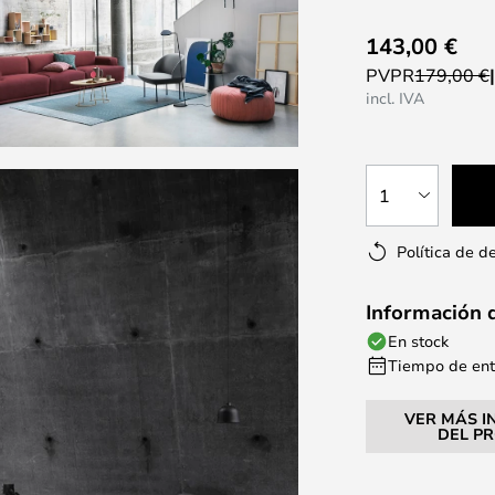
143,00 €
PVPR
179,00 €
incl. IVA
1
Política de d
Información 
En stock
Tiempo de entr
VER MÁS I
DEL P