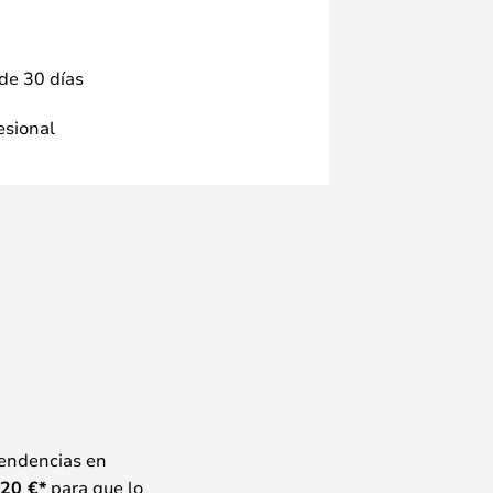
 de 30 días
fesional
tendencias en
20
€*
para que lo