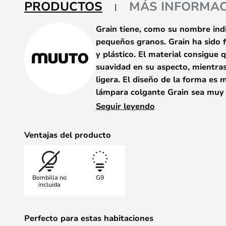
galería
PRODUCTOS
MÁS INFORMAC
de
imágenes
Grain tiene, como su nombre indi
pequeños granos. Grain ha sido f
y plástico. El material consigue
suavidad en su aspecto, mientra
ligera. El diseño de la forma es 
lámpara colgante Grain sea muy v
todo tipo de espacios.
Seguir leyendo
La lámpara incluye una fuente de 
puede iluminar hasta 10.000 horas
Ventajas del producto
combinación con el material, consi
de forma que ahorre los recursos d
Bombilla no
G9
incluida
Perfecto para estas habitaciones