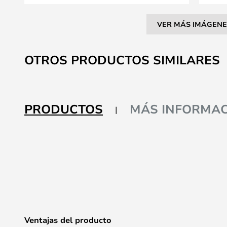
VER MÁS IMÁGENE
Saltar
al
OTROS PRODUCTOS SIMILARES
comienzo
de
la
galería
PRODUCTOS
MÁS INFORMAC
de
imágenes
Ventajas del producto