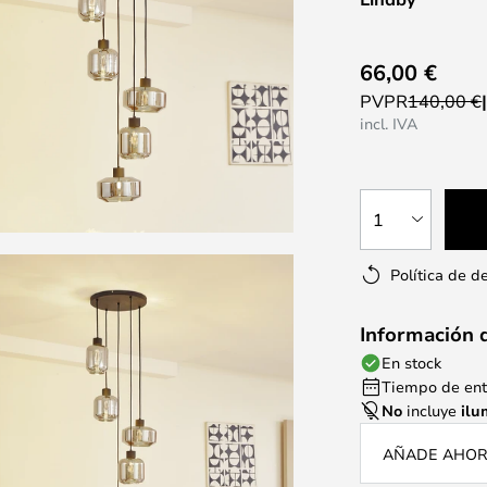
66,00 €
PVPR
140,00 €
incl. IVA
1
Política de d
Información 
En stock
Tiempo de entr
No
incluye
ilu
AÑADE AHORA