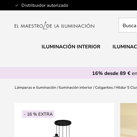
Ir
Distribuidor autorizado
al
contenido
Busca
aquí
tu
lámpar
ILUMINACIÓN INTERIOR
ILUMINAC
16% desde 89 €
en
Lámparas e iluminación
Iluminación interior
Colgantes
Hildur 5 Cl
Saltar
al
- 16 % EXTRA
final
de