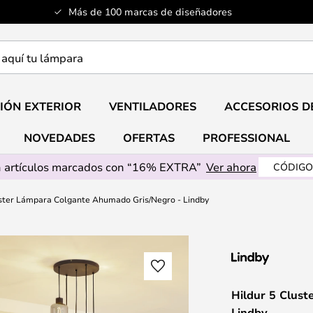
Más de 100 marcas de diseñadores
a
IÓN EXTERIOR
VENTILADORES
ACCESORIOS D
NOVEDADES
OFERTAS
PROFESSIONAL
 artículos marcados con “16% EXTRA”
Ver ahora
CÓDIGO
uster Lámpara Colgante Ahumado Gris/Negro - Lindby
Hildur 5 Clus
Lindby