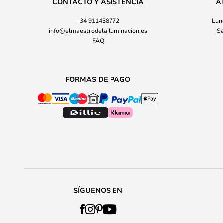
CONTACTO Y ASISTENCIA
A
+34 911438772
Lune
info@elmaestrodelailuminacion.es
Sá
FAQ
FORMAS DE PAGO
SÍGUENOS EN