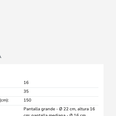
A
16
35
(cm):
150
Pantalla grande - Ø 22 cm, altura 16
cm; pantalla mediana - Ø 16 cm,