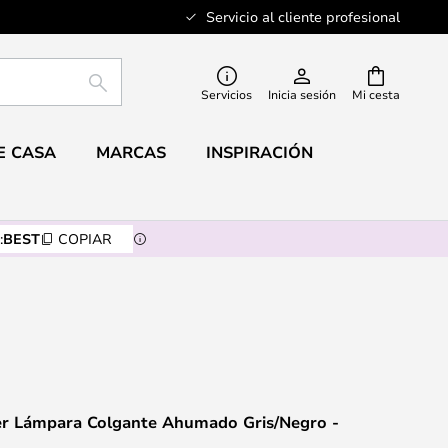
Servicio al cliente profesional
BUSCAR
Servicios
Inicia sesión
Mi cesta
E CASA
MARCAS
INSPIRACIÓN
:
BEST
COPIAR
ter Lámpara Colgante Ahumado Gris/Negro -