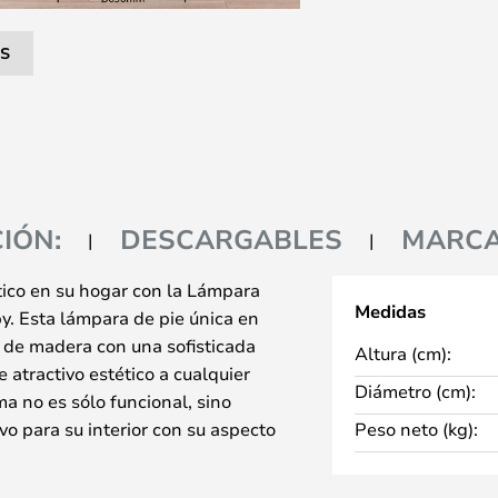
S
IÓN:
DESCARGABLES
MARC
tico en su hogar con la Lámpara
Medidas
. Esta lámpara de pie única en
 de madera con una sofisticada
Altura (cm):
atractivo estético a cualquier
Diámetro (cm):
a no es sólo funcional, sino
 para su interior con su aspecto
Peso neto (kg):
e permite dirigir la luz con
l para leer o como elemento de