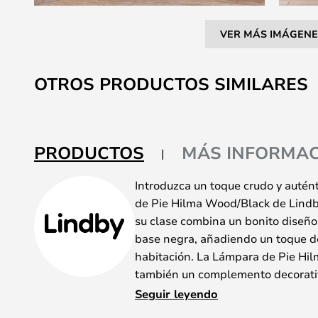
VER MÁS IMÁGENE
Saltar
al
OTROS PRODUCTOS SIMILARES
comienzo
de
la
galería
PRODUCTOS
MÁS INFORMAC
de
imágenes
Introduzca un toque crudo y autén
de Pie Hilma Wood/Black de Lindby
su clase combina un bonito diseño
base negra, añadiendo un toque de 
habitación. La Lámpara de Pie Hilm
también un complemento decorativo
crudo y auténtico. El brazo ajustabl
Seguir leyendo
precisión, por lo que resulta idea