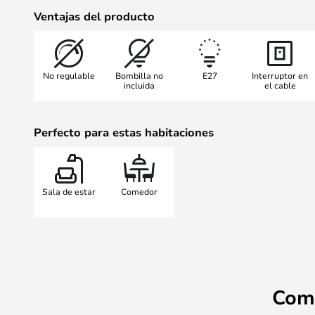
iluminación ambiental. Con su en
Ventajas del producto
duradera construcción, la Lámpara
ambiente único y atractivo a cualq
No regulable
Bombilla no
E27
Interruptor en
incluida
el cable
Perfecto para estas habitaciones
Sala de estar
Comedor
Com