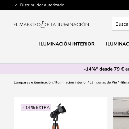
Ir
Distribuidor autorizado
al
contenido
Busca
aquí
tu
lámpar
ILUMINACIÓN INTERIOR
ILUMINAC
-14%* desde 79 €
en
Lámparas e iluminación
Iluminación interior
Lámparas de Pie
Hilma
Saltar
al
- 14 % EXTRA
final
de