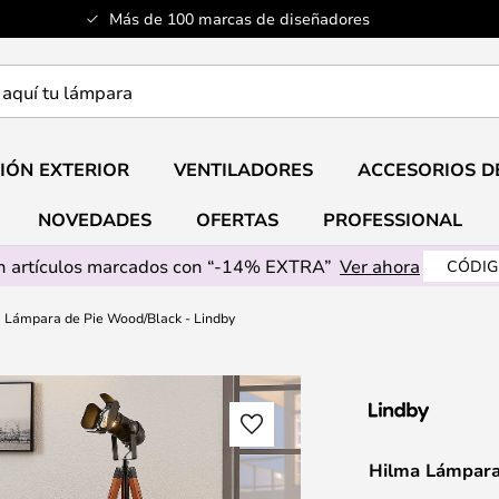
Más de 100 marcas de diseñadores
a
IÓN EXTERIOR
VENTILADORES
ACCESORIOS D
NOVEDADES
OFERTAS
PROFESSIONAL
 artículos marcados con “-14% EXTRA”
Ver ahora
CÓDIG
 Lámpara de Pie Wood/Black - Lindby
Hilma Lámpara