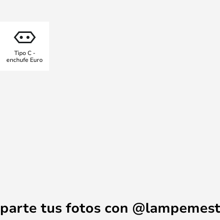
cantador acabado en madera y su
 de Pie Hilma aporta un
uier habitación de su hogar.
Tipo C -
enchufe Euro
parte tus fotos con @lampemest