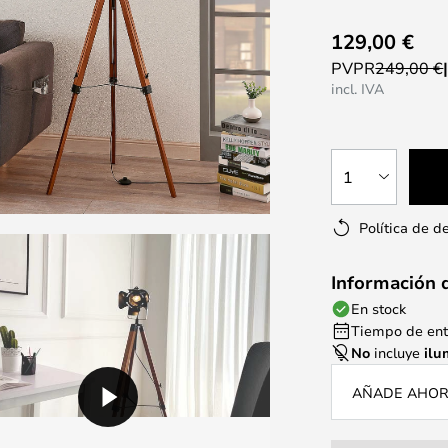
129,00 €
PVPR
249,00 €
incl. IVA
1
Política de d
Información 
En stock
Tiempo de entr
No
incluye
ilu
AÑADE AHORA