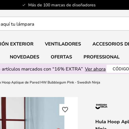
Más de 100 marcas de diseñadores
a
IÓN EXTERIOR
VENTILADORES
ACCESORIOS D
NOVEDADES
OFERTAS
PROFESSIONAL
 artículos marcados con “16% EXTRA”
Ver ahora
CÓDIGO
a Hoop Aplique de Pared HW Bubblegum Pink - Swedish Ninja
Hula Hoop Apl
Ninja