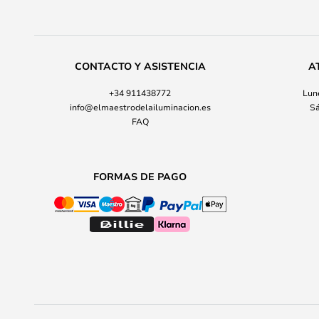
CONTACTO Y ASISTENCIA
A
+34 911438772
Lune
info@elmaestrodelailuminacion.es
Sá
FAQ
FORMAS DE PAGO