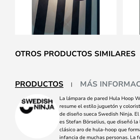
Saltar
al
OTROS PRODUCTOS SIMILARES
comienzo
de
la
galería
PRODUCTOS
MÁS INFORMAC
de
imágenes
La lámpara de pared Hula Hoop 
resume el estilo juguetón y coloris
de diseño sueca Swedish Ninja. El
es Stefan Börselius, que diseñó la
clásico aro de hula-hoop que form
infancia de muchas personas. La f