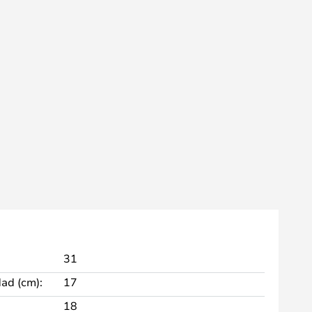
31
dad (cm):
17
18