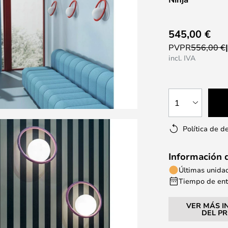
545,00 €
PVPR
556,00 €
incl. IVA
1
Política de d
Información 
Últimas unida
Tiempo de entr
VER MÁS I
DEL P