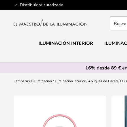
Ir
Distribuidor autorizado
al
contenido
Busca
aquí
tu
lámpar
ILUMINACIÓN INTERIOR
ILUMINAC
16% desde 89 €
en
Lámparas e iluminación
Iluminación interior
Apliques de Pared
Hul
Saltar
al
final
de