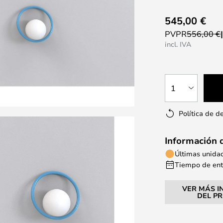
545,00 €
PVPR
556,00 €
incl. IVA
1
Política de d
Información 
Últimas unida
Tiempo de entr
VER MÁS I
DEL P