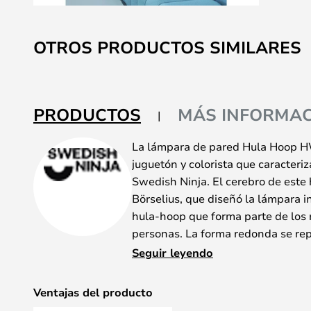
Saltar
al
OTROS PRODUCTOS SIMILARES
comienzo
de
la
galería
PRODUCTOS
MÁS INFORMAC
de
imágenes
La lámpara de pared Hula Hoop HW
juguetón y colorista que caracteri
Swedish Ninja. El cerebro de este
Börselius, que diseñó la lámpara i
hula-hoop que forma parte de los
personas. La forma redonda se repi
en la pantalla de cristal blanca y 
Seguir leyendo
que confiere a la lámpara un aspe
La fuente de luz está situada en el 
Ventajas del producto
el deslumbramiento. La superficie