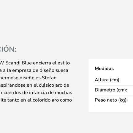
IÓN:
 Scandi Blue encierra el estilo
Medidas
za a la empresa de diseño sueca
 hermoso diseño es Stefan
Altura (cm):
nspirándose en el clásico aro de
Diámetro (cm):
 recuerdos de infancia de muchas
te tanto en el colorido aro como
Peso neto (kg):
esférica colocada descentrada, lo
cto moderno y de diseño.
interior de la pantalla para evitar
 blanca mate de la pantalla