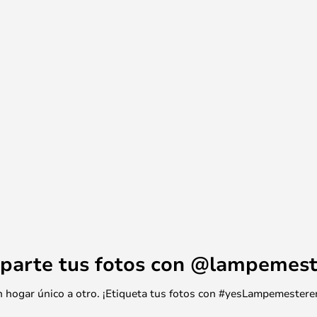
e la luz en un resplandor suave y
rma de globo. Este modelo incluye
tá disponible en una amplia gama
 interruptor y enchufe.
parte tus fotos con @lampemest
 un hogar único a otro. ¡Etiqueta tus fotos con #yesLampemestere