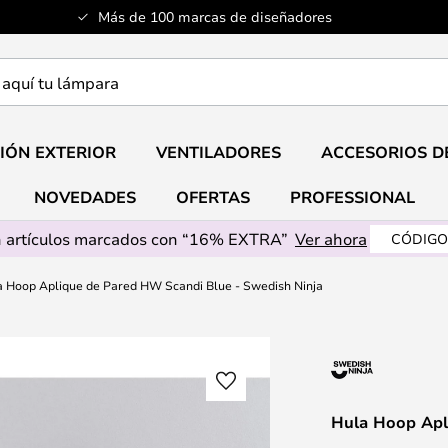
Más de 100 marcas de diseñadores
a
IÓN EXTERIOR
VENTILADORES
ACCESORIOS D
NOVEDADES
OFERTAS
PROFESSIONAL
 artículos marcados con “16% EXTRA”
Ver ahora
CÓDIGO
a Hoop Aplique de Pared HW Scandi Blue - Swedish Ninja
Hula Hoop Apl