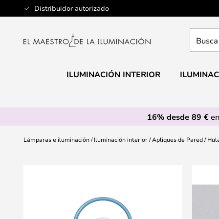
Ir
Distribuidor autorizado
al
contenido
Busca
aquí
tu
lámpar
ILUMINACIÓN INTERIOR
ILUMINAC
16% desde 89 €
en
Lámparas e iluminación
Iluminación interior
Apliques de Pared
Hul
Saltar
al
final
de