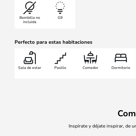
garantiza una distribución eficaz d
uniforme que realza la estética fo
Bombilla no
G9
una bombilla LED G9.
incluida
El aplique de pared Hula Hoop es
de colores y con cable o con cable,
Perfecto para estas habitaciones
Sala de estar
Pasillo
Comedor
Dormitorio
Com
Inspírate y déjate inspirar, de