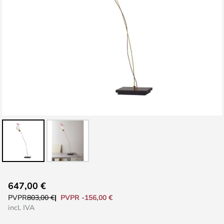
Saltar
647,00 €
al
PVPR -156,00 €
PVPR
803,00 €
comienzo
incl. IVA
de