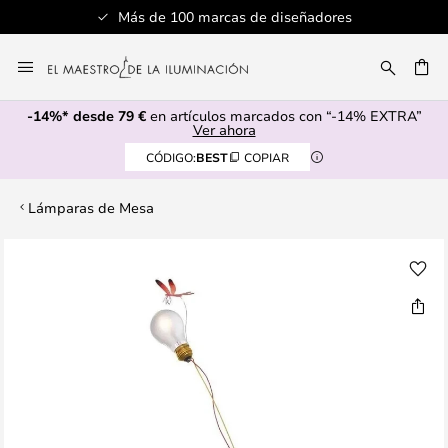
Más de 100 marcas de diseñadores
Ir
al
CAR
contenido
-14%* desde 79 €
en artículos marcados con “-14% EXTRA”
Ver ahora
CÓDIGO:
BEST
COPIAR
Lámparas de Mesa
Saltar
al
final
de
la
galería
de
imágenes