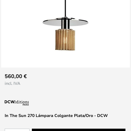
Saltar
560,00 €
al
incl. IVA
comienzo
de
la
galería
de
In The Sun 270 Lámpara Colgante Plata/Oro - DCW
imágenes