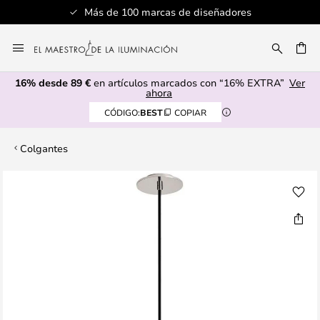
Más de 100 marcas de diseñadores
Ir
al
CAR
contenido
16% desde 89 €
en artículos marcados con “16% EXTRA”
Ver
ahora
CÓDIGO:
BEST
COPIAR
Colgantes
Saltar
al
final
de
la
galería
de
imágenes