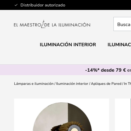
Ir
Distribuidor autorizado
al
contenido
Busca
aquí
tu
lámpar
ILUMINACIÓN INTERIOR
ILUMINAC
-14%* desde 79 €
en
Lámparas e iluminación
Iluminación interior
Apliques de Pared
In 
Saltar
al
final
de