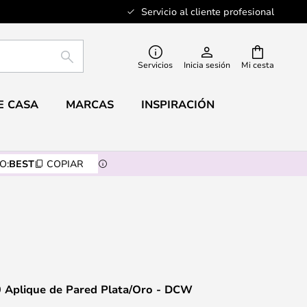
Servicio al cliente profesional
BUSCAR
Servicios
Inicia sesión
Mi cesta
E CASA
MARCAS
INSPIRACIÓN
O:
BEST
COPIAR
0 Aplique de Pared Plata/Oro - DCW