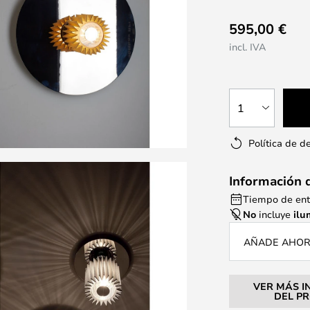
595,00 €
incl. IVA
1
Política de d
Información 
Tiempo de ent
No
incluye
ilu
AÑADE AHOR
VER MÁS I
DEL P