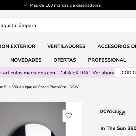
Más de 100 marcas de diseñadores
a
IÓN EXTERIOR
VENTILADORES
ACCESORIOS D
NOVEDADES
OFERTAS
PROFESSIONAL
 artículos marcados con “-14% EXTRA”
Ver ahora
CÓDIG
The Sun 380 Aplique de Pared Plata/Oro - DCW
In The Sun 38