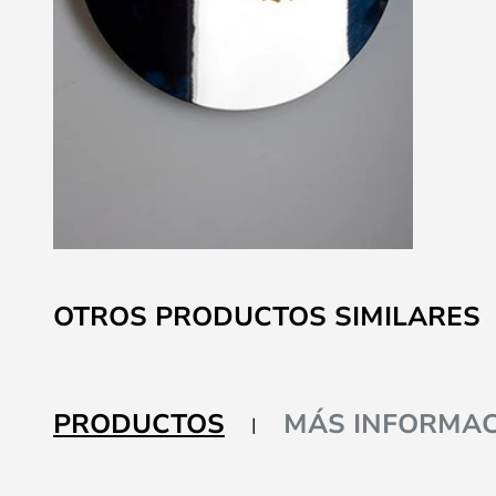
Saltar
al
OTROS PRODUCTOS SIMILARES
comienzo
de
la
galería
PRODUCTOS
MÁS INFORMAC
de
imágenes