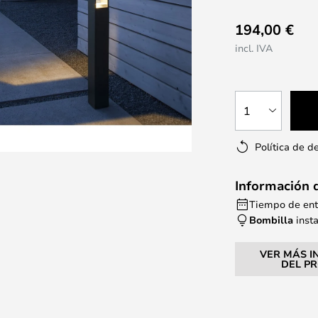
194,00 €
incl. IVA
1
Política de d
Información 
Tiempo de entr
Bombilla
inst
VER MÁS I
DEL P