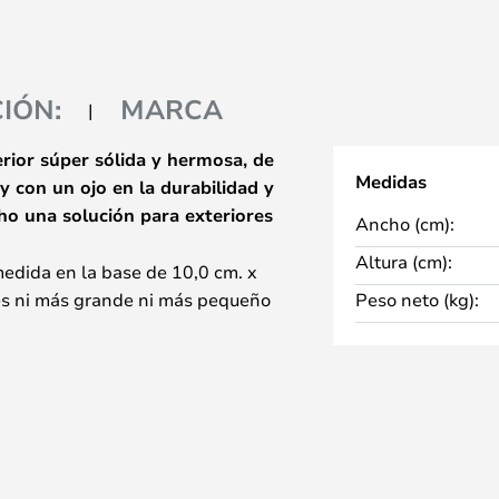
IÓN:
MARCA
rior súper sólida y hermosa, de
Medidas
y con un ojo en la durabilidad y
o una solución para exteriores
Ancho (cm):
Altura (cm):
medida en la base de 10,0 cm. x
s ni más grande ni más pequeño
Peso neto (kg):
to en términos de tamaño como de
 público o privado.
n se completa y se completa
 tu iluminación exterior –
ano, no hay duda de que tienes
o pensado y ejecutado por