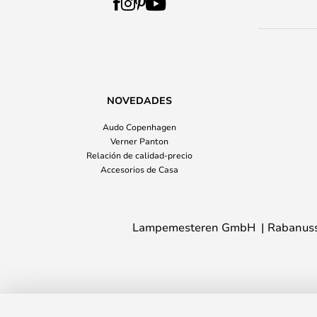
NOVEDADES
Audo Copenhagen
Verner Panton
Relación de calidad-precio
Accesorios de Casa
Lampemesteren GmbH
Rabanuss
Ita G750 LED Baliza Exterior Negro - 