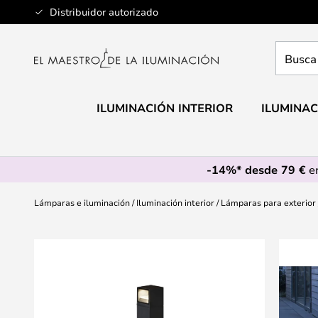
Ir
Distribuidor autorizado
al
contenido
Busca
aquí
tu
lámpar
ILUMINACIÓN INTERIOR
ILUMINAC
-14%* desde 79 €
en
Lámparas e iluminación
Iluminación interior
Lámparas para exterior
Saltar
al
final
de