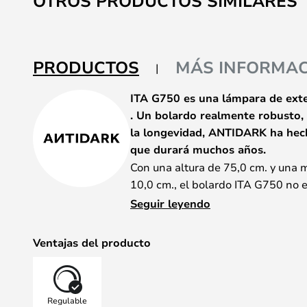
OTROS PRODUCTOS SIMILARES
PRODUCTOS
MÁS INFORMAC
ITA G750 es una lámpara de exte
. Un bolardo realmente robusto, 
la longevidad, ANTIDARK ha hech
que durará muchos años.
Con una altura de 75,0 cm. y una 
10,0 cm., el bolardo
ITA G750 no e
de lo que esperas. Se adapta tan
Seguir leyendo
diseño en todos los lugares, ya sea
El color es negro y la construcció
Ventajas del producto
correctamente. Así es como quieres
Cuando tienes el producto en la m
un producto que realmente ha sid
Regulable
profesionales.