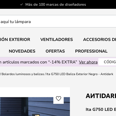
Más de 100 marcas de diseñadores
a
IÓN EXTERIOR
VENTILADORES
ACCESORIOS D
NOVEDADES
OFERTAS
PROFESSIONAL
 artículos marcados con “-14% EXTRA”
Ver ahora
CÓDIG
Bolardos luminosos y balizas
Ita G750 LED Baliza Exterior Negro - Antidark
Ita G750 LED B