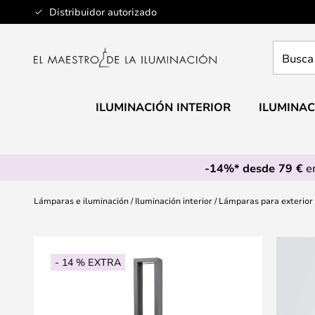
Ir
Distribuidor autorizado
al
contenido
Busca
aquí
tu
lámpar
ILUMINACIÓN INTERIOR
ILUMINAC
-14%* desde 79 €
en
Lámparas e iluminación
Iluminación interior
Lámparas para exterior
Saltar
al
- 14 % EXTRA
final
de