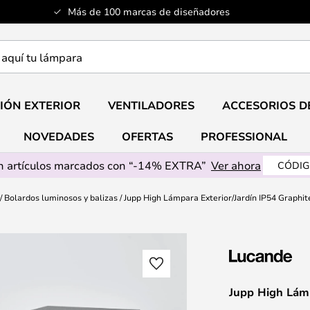
Más de 100 marcas de diseñadores
a
IÓN EXTERIOR
VENTILADORES
ACCESORIOS D
NOVEDADES
OFERTAS
PROFESSIONAL
 artículos marcados con “-14% EXTRA”
Ver ahora
CÓDIG
Bolardos luminosos y balizas
Jupp High Lámpara Exterior/Jardín IP54 Graphit
Jupp High Lámp