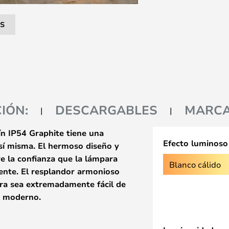
S
IÓN:
DESCARGABLES
MARC
ín IP54 Graphite tiene una
Efecto luminoso
sí misma. El hermoso diseño y
e la confianza que la lámpara
Blanco cálido
cente. El resplandor armonioso
ra sea extremadamente fácil de
s moderno.
 el jardín como el camino de