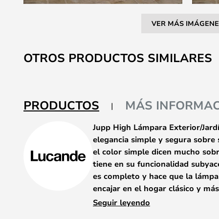
VER MÁS IMÁGENE
Saltar
al
OTROS PRODUCTOS SIMILARES
comienzo
de
la
galería
PRODUCTOS
MÁS INFORMAC
de
imágenes
Jupp High Lámpara Exterior/Jard
elegancia simple y segura sobre 
el color simple dicen mucho sobr
tiene en su funcionalidad subya
es completo y hace que la lámpa
encajar en el hogar clásico y má
Seguir leyendo
Con este modelo encantador, tanto