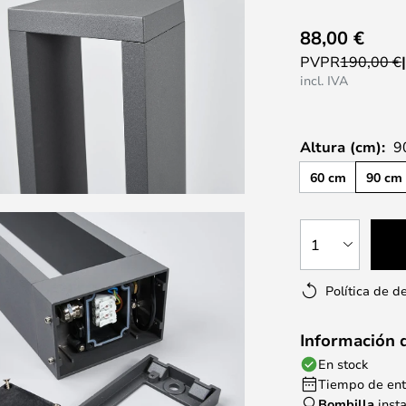
88,00 €
PVPR
190,00 €
incl. IVA
Altura (cm):
9
60 cm
90 cm
1
Política de d
Información 
En stock
Tiempo de entr
Bombilla
inst