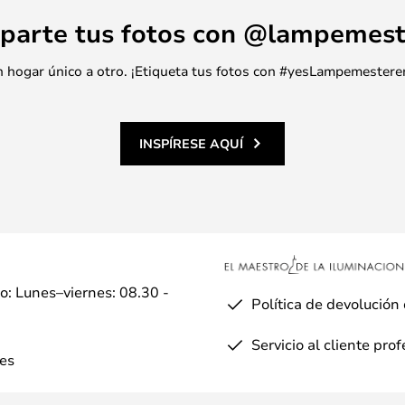
parte tus fotos con @lampemest
 un hogar único a otro. ¡Etiqueta tus fotos con #yesLampemestere
INSPÍRESE AQUÍ
io: Lunes–viernes: 08.30 -
Política de devolución
Servicio al cliente pro
es