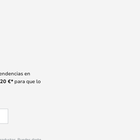
tendencias en
20
€*
para que lo
 productos. Puedes darte