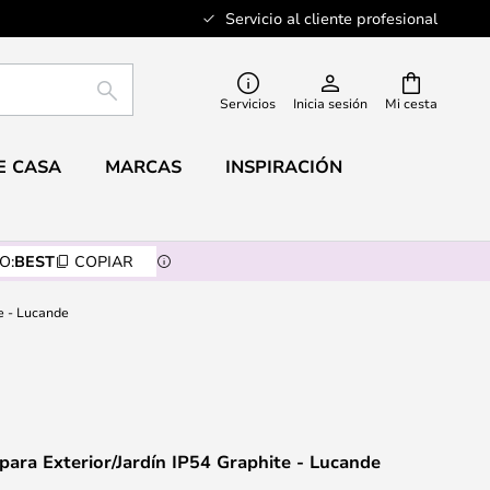
Servicio al cliente profesional
BUSCAR
Servicios
Inicia sesión
Mi cesta
E CASA
MARCAS
INSPIRACIÓN
O:
BEST
COPIAR
e - Lucande
ara Exterior/Jardín IP54 Graphite - Lucande