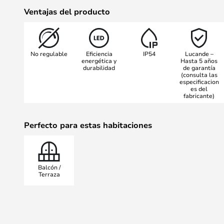
entrada se abren e invitan durante
Ventajas del producto
en todo momento del día. La agrad
desde la fuente de luz y da a las ár
de lucirse en su mejor momento in
No regulable
Eficiencia
IP54
Lucande –
Este encantador efecto se puede a
energética y
Hasta 5 años
durabilidad
de garantía
mismo modelo en pares o en línea
(consulta las
especificacion
es del
fabricante)
Perfecto para estas habitaciones
Balcón /
Terraza