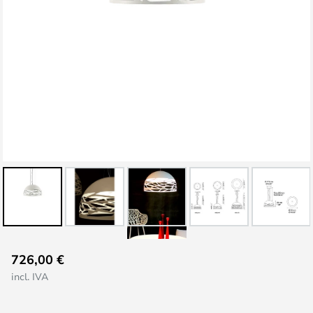
Saltar
726,00 €
al
incl. IVA
comienzo
de