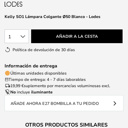
la
galería
de
Kelly SO1 Lámpara Colgante Ø50 Blanco - Lodes
imágenes
1
AÑADIR A LA CESTA
Política de devolución de 30 días
Información de entrega
Últimas unidades disponibles
Tiempo de entrega: 4 - 7 días laborables
19,99 €
suplemento por mercancías voluminosas excl.
No
incluye
iluminante
AÑADE AHORA E27 BOMBILLA A TU PEDIDO
OTROS PRODUCTOS SIMILARES