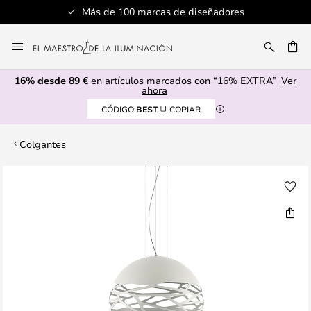
Más de 100 marcas de diseñadores
Ir
al
CAR
contenido
16% desde 89 €
en artículos marcados con “16% EXTRA”
Ver
ahora
CÓDIGO:
BEST
COPIAR
Colgantes
Saltar
al
final
de
la
galería
de
imágenes