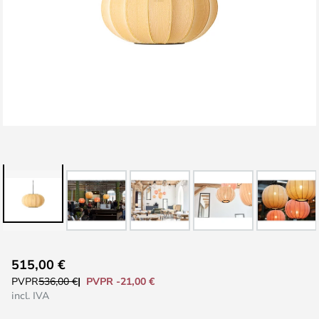
Saltar
515,00 €
al
PVPR -21,00 €
PVPR
536,00 €
comienzo
incl. IVA
de