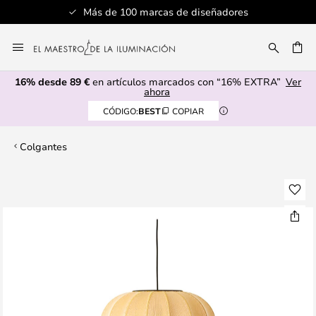
Más de 100 marcas de diseñadores
Ir
al
CAR
contenido
16% desde 89 €
en artículos marcados con “16% EXTRA”
Ver
ahora
CÓDIGO:
BEST
COPIAR
Colgantes
Saltar
al
final
de
la
galería
de
imágenes