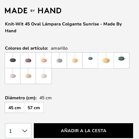
la
galería
de
Knit-Wit 45 Oval Lámpara Colgante Sunrise - Made By
imágenes
Hand
Colores del artículo:
amarillo
Diámetro (cm):
45 cm
45 cm
57 cm
1
AÑADIR A LA CESTA