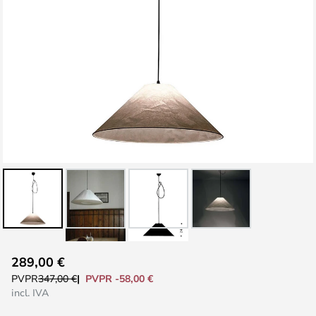
Saltar
289,00 €
al
PVPR -58,00 €
PVPR
347,00 €
comienzo
incl. IVA
de