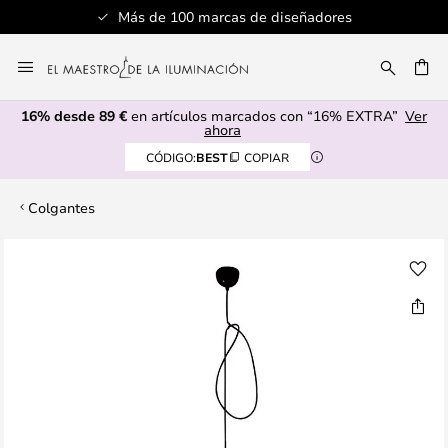
Más de 100 marcas de diseñadores
Ir
al
CAR
contenido
16% desde 89 €
en artículos marcados con “16% EXTRA”
Ver
ahora
CÓDIGO:
BEST
COPIAR
Colgantes
Saltar
al
final
de
la
galería
de
imágenes