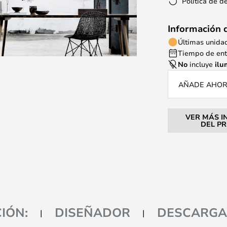
Política de d
Información 
Últimas unida
Tiempo de entr
No
incluye
ilu
AÑADE AHORA
VER MÁS I
DEL P
IÓN:
DISEÑADOR
DESCARGA