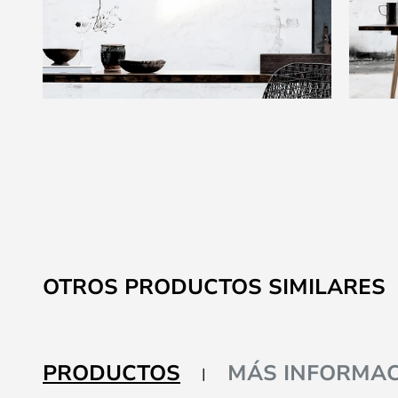
Saltar
al
comienzo
de
la
galería
de
imágenes
OTROS PRODUCTOS SIMILARES
PRODUCTOS
MÁS INFORMAC