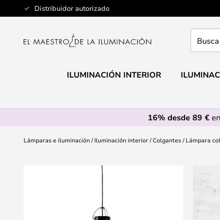
Ir
Distribuidor autorizado
al
contenido
Busca
aquí
tu
lámpar
ILUMINACIÓN INTERIOR
ILUMINAC
16% desde 89 €
en
Lámparas e iluminación
Iluminación interior
Colgantes
Lámpara co
Saltar
al
final
de