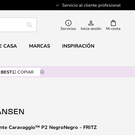
Servicio al cliente profesional
BUSCAR
Servicios
Inicia sesión
Mi cesta
E CASA
MARCAS
INSPIRACIÓN
:
BEST
COPIAR
nte Caravaggio™ P2 NegroNegro - FRITZ