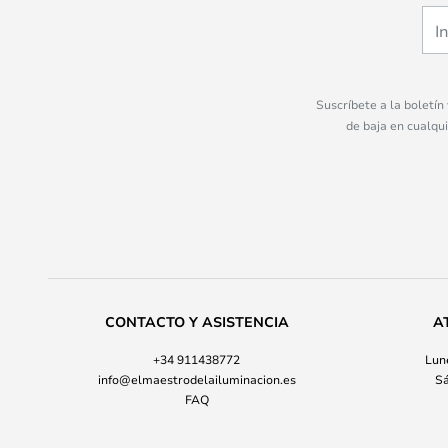
Suscríbete a la boletín
de baja en cualqu
CONTACTO Y ASISTENCIA
A
+34 911438772
Lune
info@elmaestrodelailuminacion.es
Sá
FAQ