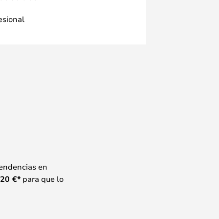
fesional
tendencias en
20
€*
para que lo