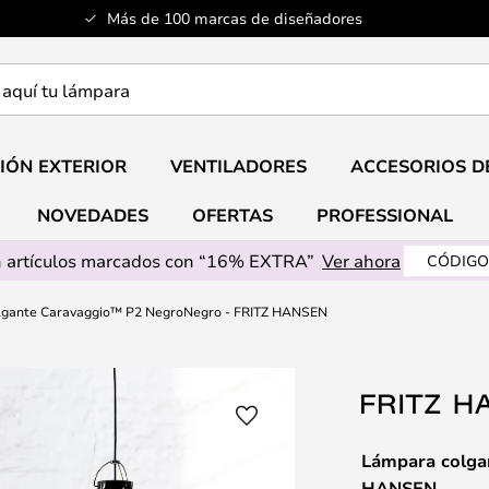
Más de 100 marcas de diseñadores
a
IÓN EXTERIOR
VENTILADORES
ACCESORIOS D
NOVEDADES
OFERTAS
PROFESSIONAL
 artículos marcados con “16% EXTRA”
Ver ahora
CÓDIGO
lgante Caravaggio™ P2 NegroNegro - FRITZ HANSEN
Lámpara colga
HANSEN