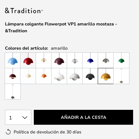
la
galería
de
Lámpara colgante Flowerpot VP1 amarillo mostaza -
imágenes
&Tradition
Colores del artículo:
amarillo
1
AÑADIR A LA CESTA
Política de devolución de 30 días