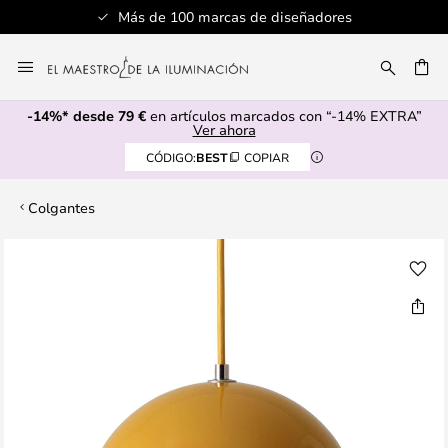
Más de 100 marcas de diseñadores
Ir
al
CAR
contenido
-14%* desde 79 €
en artículos marcados con “-14% EXTRA”
Ver ahora
CÓDIGO:
BEST
COPIAR
Colgantes
Saltar
al
final
de
la
galería
de
imágenes