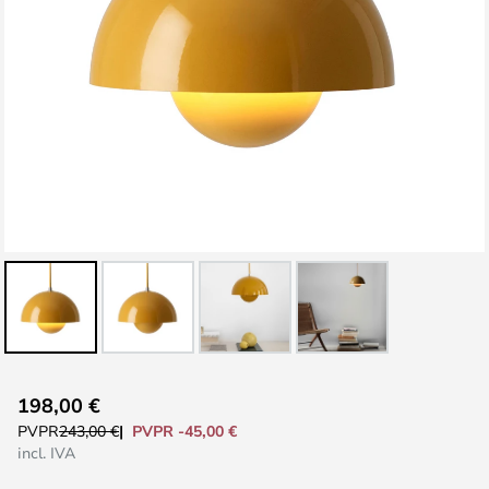
Saltar
198,00 €
al
PVPR -45,00 €
PVPR
243,00 €
comienzo
incl. IVA
de