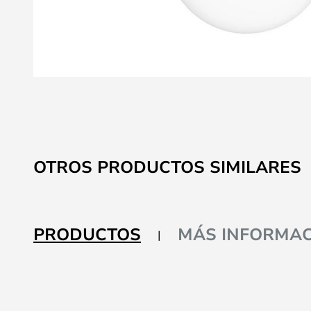
Saltar
al
comienzo
de
la
OTROS PRODUCTOS SIMILARES
galería
de
imágenes
PRODUCTOS
MÁS INFORMAC