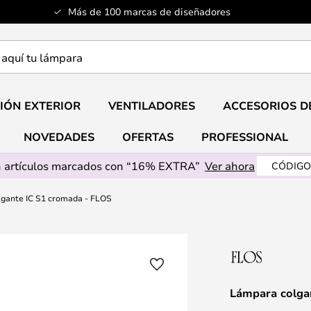
Más de 100 marcas de diseñadores
a
IÓN EXTERIOR
VENTILADORES
ACCESORIOS D
NOVEDADES
OFERTAS
PROFESSIONAL
 artículos marcados con “16% EXTRA”
Ver ahora
CÓDIGO
gante IC S1 cromada - FLOS
Lámpara colga