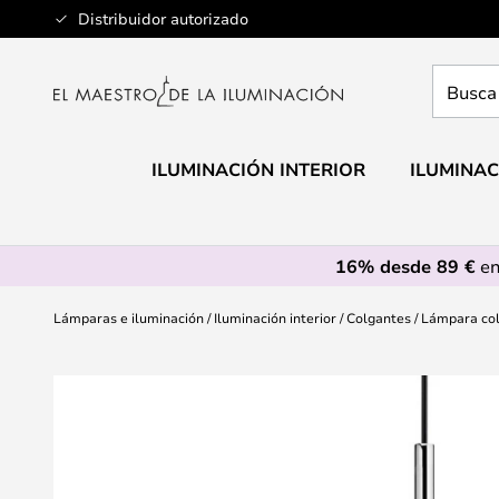
Ir
Distribuidor autorizado
al
contenido
Busca
aquí
tu
lámpar
ILUMINACIÓN INTERIOR
ILUMINAC
16% desde 89 €
en
Lámparas e iluminación
Iluminación interior
Colgantes
Lámpara col
Saltar
al
final
de