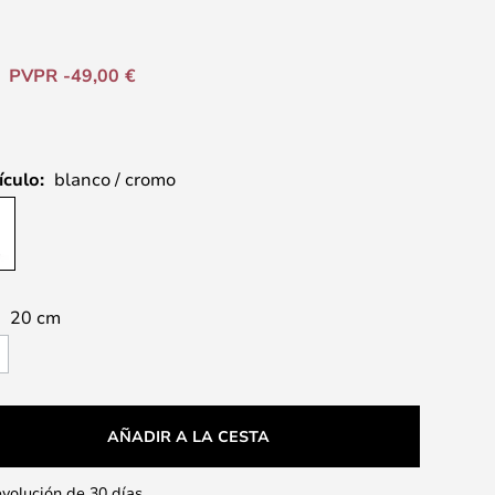
PVPR -49,00 €
ículo:
blanco / cromo
:
20 cm
AÑADIR A LA CESTA
evolución de 30 días