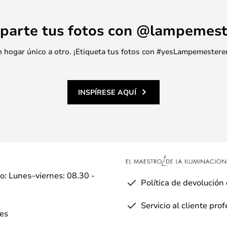
parte tus fotos con @lampemest
 un hogar único a otro. ¡Etiqueta tus fotos con #yesLampemestere
INSPÍRESE AQUÍ
io: Lunes–viernes: 08.30 -
Política de devolución
Servicio al cliente pro
es