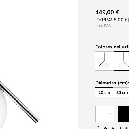
449,00 €
PVPR
498,00 €
incl. IVA
Colores del art
Diámetro (cm)
20 cm
30 cm
1
Política de d