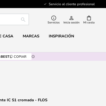
Servicio al cliente profesional
BUSCAR
Servicios
Inicia sesión
Mi cesta
E CASA
MARCAS
INSPIRACIÓN
:
BEST
COPIAR
nte IC S1 cromada - FLOS