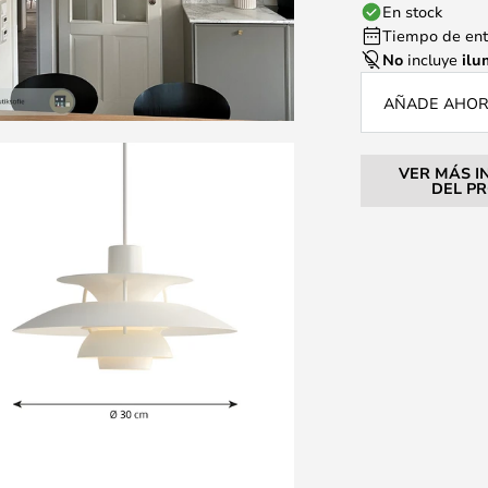
En stock
Tiempo de entr
No
incluye
ilu
AÑADE AHORA
VER MÁS I
DEL P