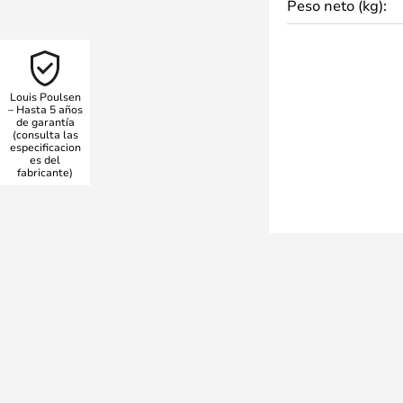
Peso neto (kg):
para PH5 no deslumbra. La
su diámetro de 50 centímetros.
ámetro de 30 centímetros, se
 de PH 5 300.
Louis Poulsen
– Hasta 5 años
de garantía
(consulta las
especificacion
es del
fabricante)