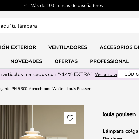
Más de 100 marcas de diseñadores
a
IÓN EXTERIOR
VENTILADORES
ACCESORIOS D
NOVEDADES
OFERTAS
PROFESSIONAL
 artículos marcados con “-14% EXTRA”
Ver ahora
CÓDIG
gante PH 5 300 Monochrome White - Louis Poulsen
Lámpara colga
Poulsen