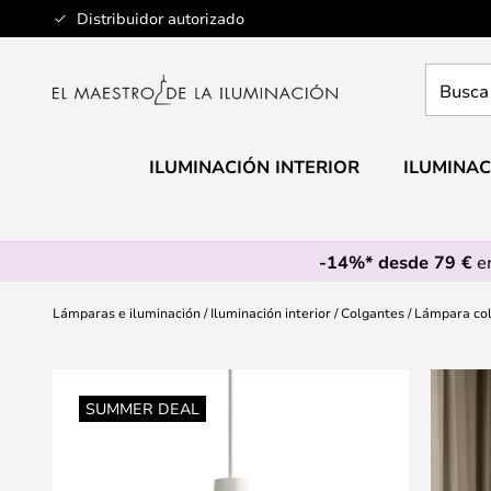
Ir
Distribuidor autorizado
al
contenido
Busca
aquí
tu
lámpar
ILUMINACIÓN INTERIOR
ILUMINAC
-14%* desde 79 €
en
Lámparas e iluminación
Iluminación interior
Colgantes
Lámpara col
Saltar
al
SUMMER DEAL
final
de