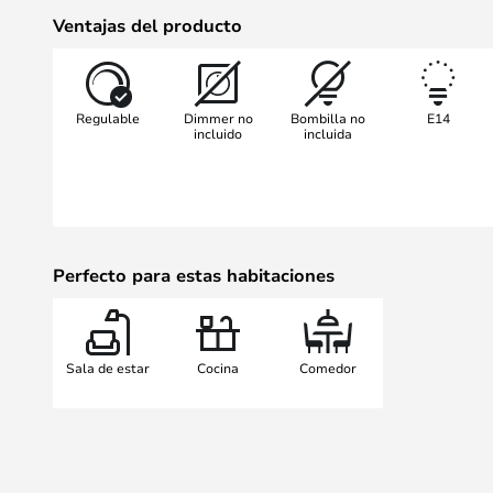
la fuente de luz utilizada, la lám
Ventajas del producto
lámpara PH5 recibe su nombre de 
La versión más pequeña, con un di
lanzó en 2017 y recibió el nombre
Regulable
Dimmer no
Bombilla no
E14
incluido
incluida
Perfecto para estas habitaciones
Sala de estar
Cocina
Comedor