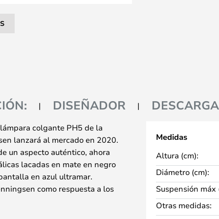
S
IÓN:
DISEÑADOR
DESCARGA
 lámpara colgante PH5 de la
Medidas
sen lanzará al mercado en 2020.
de un aspecto auténtico, ahora
Altura (cm):
álicas lacadas en mate en negro
Diámetro (cm):
pantalla en azul ultramar.
nningsen como respuesta a los
Suspensión máx 
l tamaño de las fuentes de luz.
Otras medidas:
la que se instale la lámpara y de