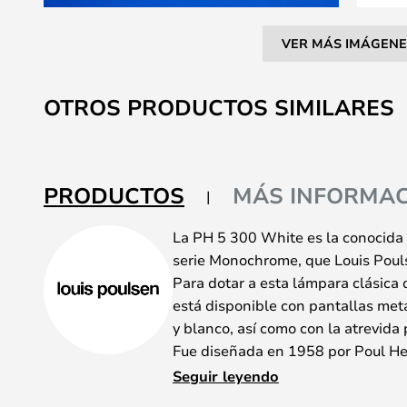
VER MÁS IMÁGENE
Saltar
al
OTROS PRODUCTOS SIMILARES
comienzo
de
la
galería
PRODUCTOS
MÁS INFORMAC
de
imágenes
La PH 5 300 White es la conocida
serie Monochrome, que Louis Poul
Para dotar a esta lámpara clásica 
está disponible con pantallas met
y blanco, así como con la atrevida 
Fue diseñada en 1958 por Poul He
constantes cambios en la forma y e
Seguir leyendo
Independientemente de la altura a 