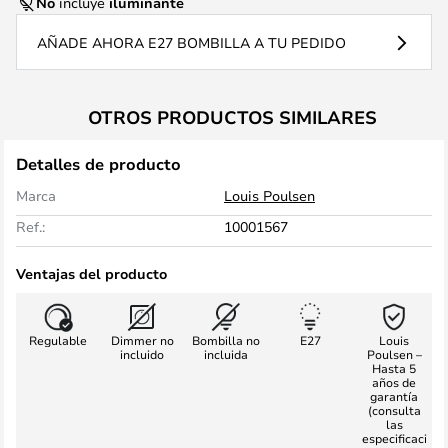
No
incluye
iluminante
AÑADE AHORA E27 BOMBILLA A TU PEDIDO
OTROS PRODUCTOS SIMILARES
Detalles de producto
Marca
Louis Poulsen
Ref.:
10001567
Ventajas del producto
Regulable
Dimmer no
Bombilla no
E27
Louis
incluido
incluida
Poulsen –
Hasta 5
años de
garantía
(consulta
las
especificaci