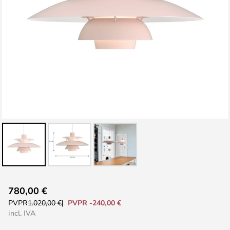
Saltar
780,00 €
al
PVPR -240,00 €
PVPR
1.020,00 €
comienzo
incl. IVA
de