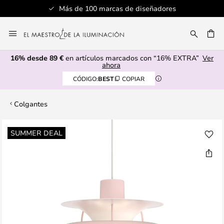
Más de 100 marcas de diseñadores
Ir
al
CAR
contenido
16% desde 89 €
en artículos marcados con “16% EXTRA”
Ver
ahora
CÓDIGO:
BEST
COPIAR
Colgantes
Saltar
SUMMER DEAL
al
final
de
la
galería
de
imágenes