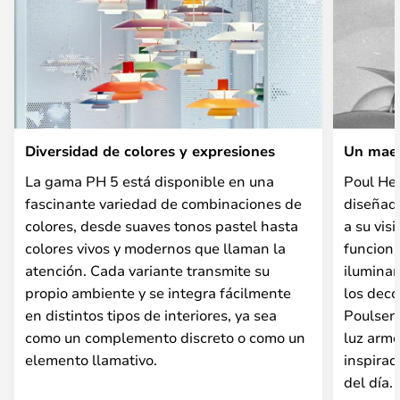
Diversidad de colores y expresiones
Un maes
La gama PH 5 está disponible en una
Poul He
fascinante variedad de combinaciones de
diseñado
colores, desde suaves tonos pastel hasta
a su vis
colores vivos y modernos que llaman la
funciona
atención. Cada variante transmite su
iluminan
propio ambiente y se integra fácilmente
los deco
en distintos tipos de interiores, ya sea
Poulsen 
como un complemento discreto o como un
luz armo
elemento llamativo.
inspirad
del día.