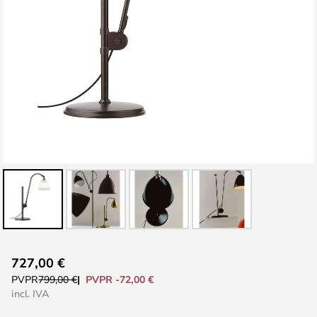
Saltar
727,00 €
al
PVPR -72,00 €
PVPR
799,00 €
comienzo
incl. IVA
de