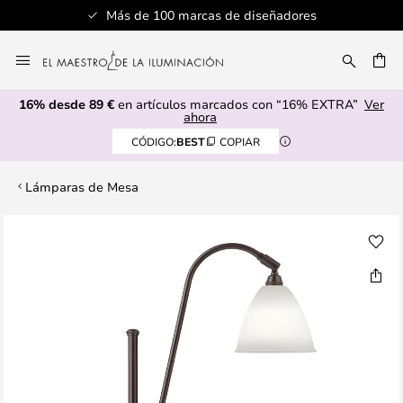
Más de 100 marcas de diseñadores
Ir
al
CAR
contenido
16% desde 89 €
en artículos marcados con “16% EXTRA”
Ver
ahora
CÓDIGO:
BEST
COPIAR
Lámparas de Mesa
Saltar
al
final
de
la
galería
de
imágenes