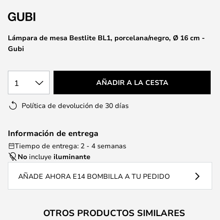
la
galería
de
Lámpara de mesa Bestlite BL1, porcelana/negro, Ø 16 cm -
imágenes
Gubi
1
AÑADIR A LA CESTA
Política de devolución de 30 días
Información de entrega
Tiempo de entrega: 2 - 4 semanas
No
incluye
iluminante
AÑADE AHORA E14 BOMBILLA A TU PEDIDO
OTROS PRODUCTOS SIMILARES