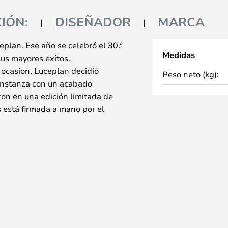
IÓN:
DISEÑADOR
MARCA
plan. Ese año se celebró el 30.º
Medidas
sus mayores éxitos.
ocasión, Luceplan decidió
Peso neto (kg):
onstanza con un acabado
ron en una edición limitada de
 está firmada a mano por el
 y está realizado exclusivamente
os, lo que hace que cada
a está disponible como lámpara