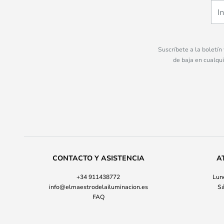
Suscríbete a la boletín
de baja en cualqu
CONTACTO Y ASISTENCIA
A
+34 911438772
Lune
info@elmaestrodelailuminacion.es
Sá
FAQ