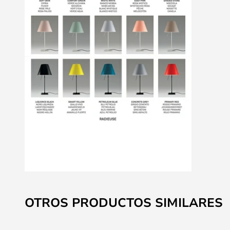
Saltar
al
OTROS PRODUCTOS SIMILARES
comienzo
de