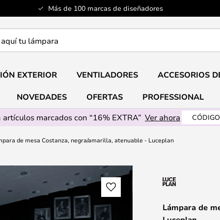
Más de 100 marcas de diseñadores
a
IÓN EXTERIOR
VENTILADORES
ACCESORIOS D
NOVEDADES
OFERTAS
PROFESSIONAL
 artículos marcados con “16% EXTRA”
Ver ahora
CÓDIGO
para de mesa Costanza, negra/amarilla, atenuable - Luceplan
Lámpara de mes
Luceplan