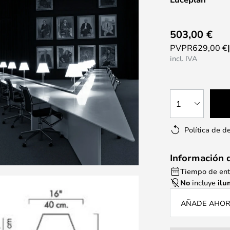
503,00 €
PVPR
629,00 €
incl. IVA
1
Política de d
Información 
Tiempo de ent
No
incluye
ilu
AÑADE AHORA