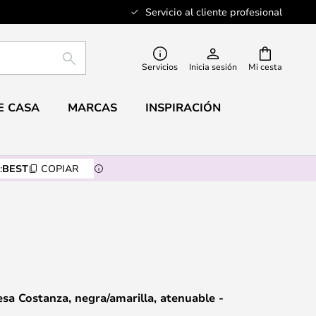
Servicio al cliente profesional
BUSCAR
Servicios
Inicia sesión
Mi cesta
E CASA
MARCAS
INSPIRACIÓN
:
BEST
COPIAR
a Costanza, negra/amarilla, atenuable -