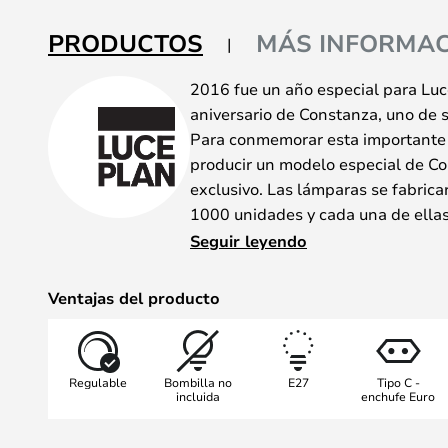
la
galería
PRODUCTOS
MÁS INFORMAC
de
imágenes
2016 fue un año especial para Luce
aniversario de Constanza, uno de 
Para conmemorar esta importante 
producir un modelo especial de C
exclusivo. Las lámparas se fabrica
1000 unidades y cada una de ellas
diseñador.
Seguir leyendo
El acabado es de bronce cepillado
a mano por artesanos especializad
Ventajas del producto
lámpara sea única.
Esta edición especial de Constanz
de pie y lámpara de mesa
Regulable
Bombilla no
E27
Tipo C -
incluida
enchufe Euro