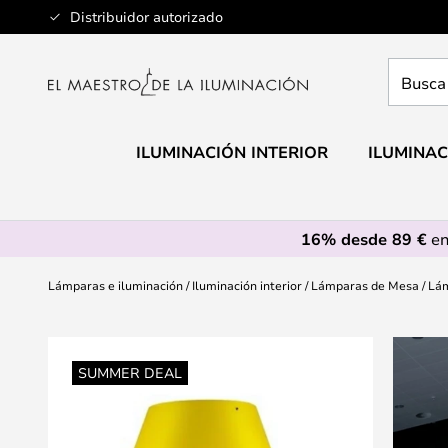
Ir
Distribuidor autorizado
al
contenido
Busca
aquí
tu
lámpar
ILUMINACIÓN INTERIOR
ILUMINAC
16% desde 89 €
en
Lámparas e iluminación
Iluminación interior
Lámparas de Mesa
Lám
Saltar
al
SUMMER DEAL
final
de