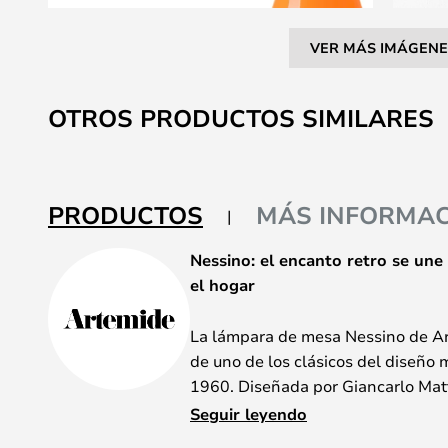
VER MÁS IMÁGENE
Saltar
al
OTROS PRODUCTOS SIMILARES
comienzo
de
la
galería
PRODUCTOS
MÁS INFORMAC
de
imágenes
Nessino: el encanto retro se un
el hogar
La lámpara de mesa Nessino de Ar
de uno de los clásicos del diseño
1960. Diseñada por Giancarlo Matti
Urbanisti Città Nuova, traslada la 
Seguir leyendo
Nesso a un formato más compacto y