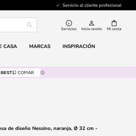
Servicio al cliente profesional
BUSCAR
Servicios
Inicia sesión
Mi cesta
E CASA
MARCAS
INSPIRACIÓN
:
BEST
COPIAR
a de diseño Nessino, naranja, Ø 32 cm -