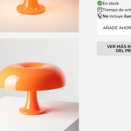
En stock
Tiempo de entr
No
incluye
ilu
AÑADE AHORA
VER MÁS I
DEL P