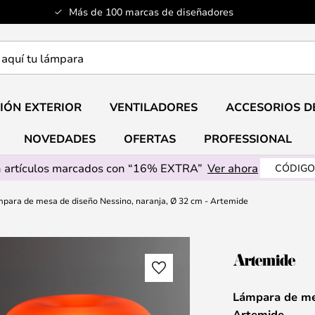
Más de 100 marcas de diseñadores
a
IÓN EXTERIOR
VENTILADORES
ACCESORIOS D
NOVEDADES
OFERTAS
PROFESSIONAL
 artículos marcados con “16% EXTRA”
Ver ahora
CÓDIGO
para de mesa de diseño Nessino, naranja, Ø 32 cm - Artemide
Lámpara de mes
Artemide