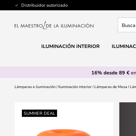
Ir
Distribuidor autorizado
al
contenido
Busca
aquí
tu
lámpar
ILUMINACIÓN INTERIOR
ILUMINAC
16% desde 89 €
en
Lámparas e iluminación
Iluminación interior
Lámparas de Mesa
Lám
Saltar
al
SUMMER DEAL
final
de