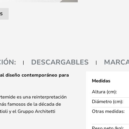
S
IÓN:
DESCARGABLES
MARC
e al diseño contemporáneo para
Medidas
Altura (cm):
temide es una reinterpretación
Diámetro (cm):
 más famosos de la década de
oli y el Gruppo Architetti
Otras medidas:
forma icónica de la legendaria
 combina la historia del diseño
Peso neto (kg):