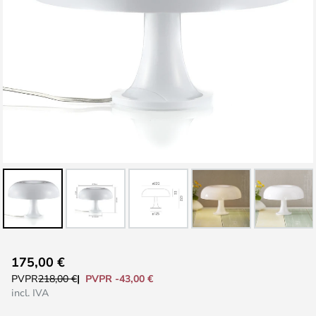
Saltar
175,00 €
al
PVPR -43,00 €
PVPR
218,00 €
comienzo
incl. IVA
de