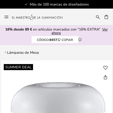
Más de 100 marcas de diseñadores
Ir
al
CAR
contenido
16% desde 89 €
en artículos marcados con “16% EXTRA”
Ver
ahora
CÓDIGO:
BEST
COPIAR
Lámparas de Mesa
Saltar
SUMMER DEAL
al
final
de
la
galería
de
imágenes