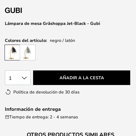
la
galería
de
Lámpara de mesa Gräshoppa Jet-Black - Gubi
imágenes
Colores del artículo:
negro / latón
1
AÑADIR A LA CESTA
Política de devolución de 30 días
Información de entrega
Tiempo de entrega: 2 - 4 semanas
OTROS PRODUCTOS SIMILARES