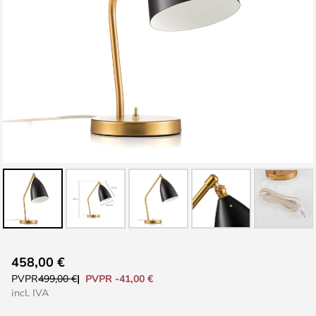
Saltar
458,00 €
al
PVPR -41,00 €
PVPR
499,00 €
comienzo
incl. IVA
de