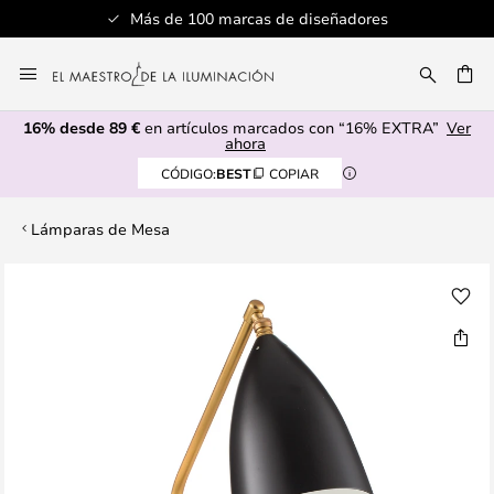
Más de 100 marcas de diseñadores
Ir
al
CAR
contenido
16% desde 89 €
en artículos marcados con “16% EXTRA”
Ver
ahora
CÓDIGO:
BEST
COPIAR
Lámparas de Mesa
Saltar
al
final
de
la
galería
de
imágenes