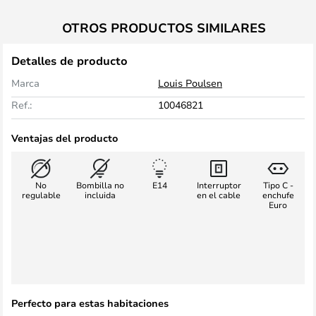
OTROS PRODUCTOS SIMILARES
Detalles de producto
Marca
Louis Poulsen
Ref.:
10046821
Ventajas del producto
No
Bombilla no
E14
Interruptor
Tipo C -
regulable
incluida
en el cable
enchufe
Euro
Perfecto para estas habitaciones