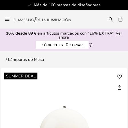
Más de 100 marcas de diseñadores
Ir
al
CAR
contenido
16% desde 89 €
en artículos marcados con “16% EXTRA”
Ver
ahora
CÓDIGO:
BEST
COPIAR
Lámparas de Mesa
Saltar
SUMMER DEAL
al
final
de
la
galería
de
imágenes