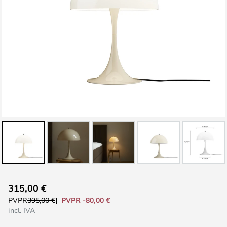
Saltar
315,00 €
al
PVPR -80,00 €
PVPR
395,00 €
comienzo
incl. IVA
de