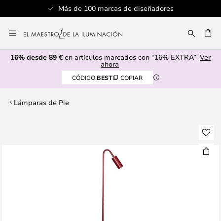
Más de 100 marcas de diseñadores
Ir
al
CAR
contenido
16% desde 89 €
en artículos marcados con “16% EXTRA”
Ver
ahora
CÓDIGO:
BEST
COPIAR
Lámparas de Pie
Saltar
al
final
de
la
galería
de
imágenes