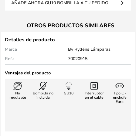
AÑADE AHORA GU10 BOMBILLA A TU PEDIDO
OTROS PRODUCTOS SIMILARES
Detalles de producto
Marca
By Rydéns Lámparas
Ref.:
70020915
Ventajas del producto
No
Bombilla no
GU10
Interruptor
Tipo C -
regulable
incluida
en el cable
enchufe
Euro