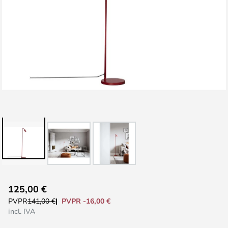
Saltar
125,00 €
al
PVPR -16,00 €
PVPR
141,00 €
comienzo
incl. IVA
de