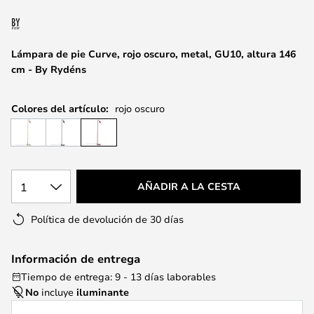
la
galería
de
Lámpara de pie Curve, rojo oscuro, metal, GU10, altura 146
imágenes
cm - By Rydéns
Colores del artículo:
rojo oscuro
1
AÑADIR A LA CESTA
Política de devolución de 30 días
Información de entrega
Tiempo de entrega: 9 - 13 días laborables
No
incluye
iluminante