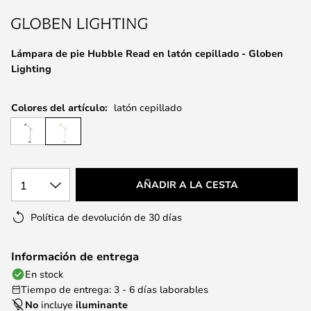
la
galería
de
Lámpara de pie Hubble Read en latón cepillado - Globen
imágenes
Lighting
Colores del artículo:
latón cepillado
1
AÑADIR A LA CESTA
Política de devolución de 30 días
Información de entrega
En stock
Tiempo de entrega: 3 - 6 días laborables
No
incluye
iluminante