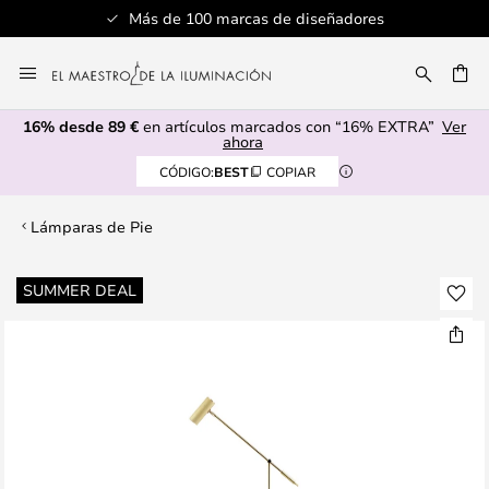
Más de 100 marcas de diseñadores
Ir
al
CAR
contenido
16% desde 89 €
en artículos marcados con “16% EXTRA”
Ver
ahora
CÓDIGO:
BEST
COPIAR
Lámparas de Pie
Saltar
SUMMER DEAL
al
final
de
la
galería
de
imágenes