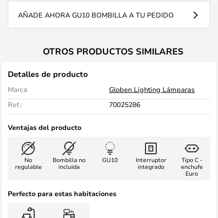
AÑADE AHORA GU10 BOMBILLA A TU PEDIDO
OTROS PRODUCTOS SIMILARES
Detalles de producto
Marca
Globen Lighting Lámparas
Ref.:
70025286
Ventajas del producto
No
Bombilla no
GU10
Interruptor
Tipo C -
regulable
incluida
integrado
enchufe
Euro
Perfecto para estas habitaciones