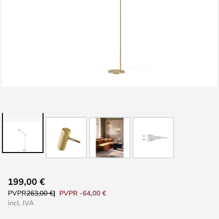
Saltar
199,00 €
al
PVPR -64,00 €
PVPR
263,00 €
comienzo
incl. IVA
de