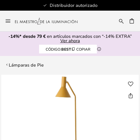
Distribuidor autorizado
Ir
al
CAR
contenido
-14%* desde 79 €
en artículos marcados con “-14% EXTRA”
Ver ahora
CÓDIGO:
BEST
COPIAR
Lámparas de Pie
Saltar
al
final
de
la
galería
de
imágenes