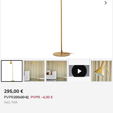
Saltar
295,00 €
al
PVPR -4,00 €
PVPR
299,00 €
comienzo
incl. IVA
de
la