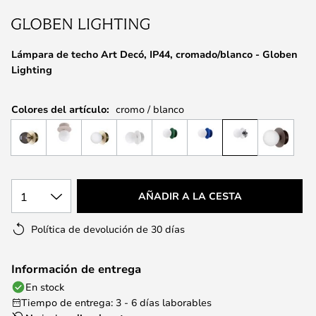
la
galería
de
Lámpara de techo Art Decó, IP44, cromado/blanco - Globen
imágenes
Lighting
Colores del artículo:
cromo / blanco
1
AÑADIR A LA CESTA
Política de devolución de 30 días
Información de entrega
En stock
Tiempo de entrega: 3 - 6 días laborables