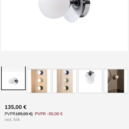
Saltar
135,00 €
al
PVPR -50,00 €
PVPR
185,00 €
comienzo
incl. IVA
de