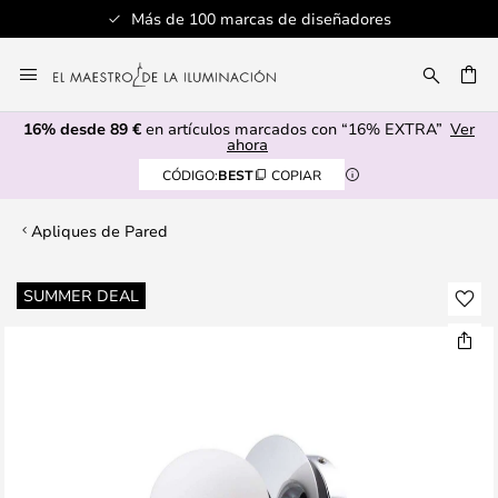
Más de 100 marcas de diseñadores
Ir
al
CAR
contenido
16% desde 89 €
en artículos marcados con “16% EXTRA”
Ver
ahora
CÓDIGO:
BEST
COPIAR
Apliques de Pared
Saltar
SUMMER DEAL
al
final
de
la
galería
de
imágenes