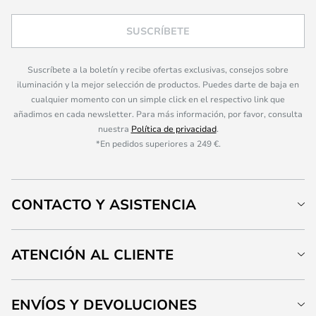
SUSCRÍBETE
Suscríbete a la boletín y recibe ofertas exclusivas, consejos sobre
iluminación y la mejor selección de productos. Puedes darte de baja en
cualquier momento con un simple click en el respectivo link que
añadimos en cada newsletter. Para más información, por favor, consulta
nuestra
Política de privacidad
.
*En pedidos superiores a 249 €.
CONTACTO Y ASISTENCIA
ATENCIÓN AL CLIENTE
ENVÍOS Y DEVOLUCIONES