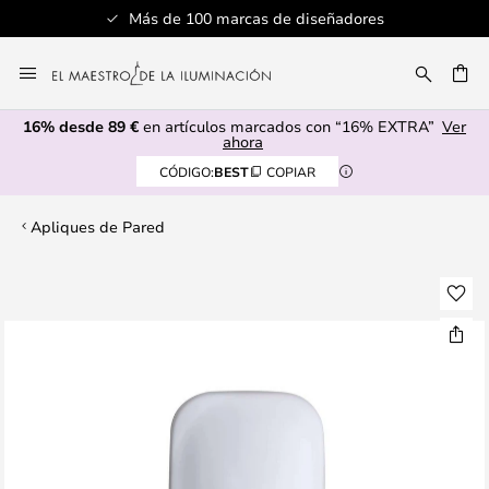
Más de 100 marcas de diseñadores
Ir
al
CAR
contenido
16% desde 89 €
en artículos marcados con “16% EXTRA”
Ver
ahora
CÓDIGO:
BEST
COPIAR
Apliques de Pared
Saltar
al
final
de
la
galería
de
imágenes