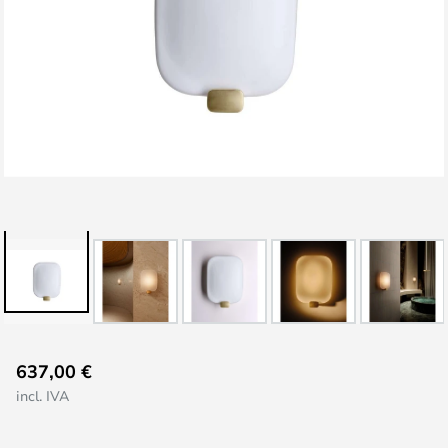
Saltar
637,00 €
al
incl. IVA
comienzo
de