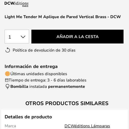
la
galería
de
Light Me Tender M Aplique de Pared Vertical Brass - DCW
imágenes
1
AÑADIR A LA CESTA
Política de devolución de 30 días
Información de entrega
Últimas unidades disponibles
Tiempo de entrega: 3 - 6 días laborables
Bombilla
instalada
permanentemente
OTROS PRODUCTOS SIMILARES
Detalles de producto
Marca
DCWéditions Lámparas