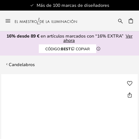
Más de 100 marcas de diseñadores
Ir
al
CAR
contenido
16% desde 89 €
en artículos marcados con “16% EXTRA”
Ver
ahora
CÓDIGO:
BEST
COPIAR
Candelabros
Saltar
al
final
de
la
galería
de
imágenes