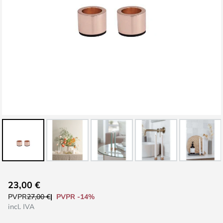
Saltar
23,00 €
al
PVPR -14%
PVPR
27,00 €
comienzo
incl. IVA
de