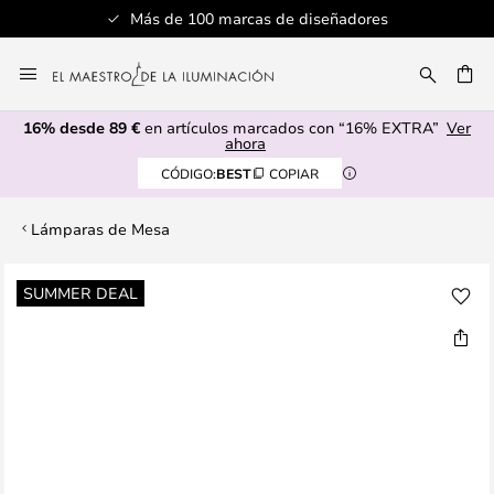
Más de 100 marcas de diseñadores
Ir
al
CAR
contenido
16% desde 89 €
en artículos marcados con “16% EXTRA”
Ver
ahora
CÓDIGO:
BEST
COPIAR
Lámparas de Mesa
Saltar
SUMMER DEAL
al
final
de
la
galería
de
imágenes