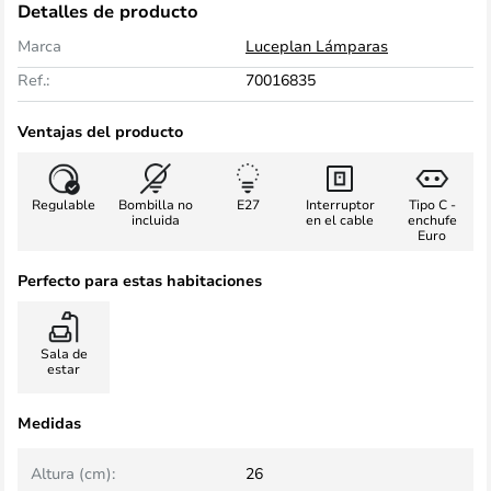
Detalles de producto
Marca
Luceplan Lámparas
Ref.:
70016835
Ventajas del producto
Regulable
Bombilla no
E27
Interruptor
Tipo C -
incluida
en el cable
enchufe
Euro
Perfecto para estas habitaciones
Sala de
estar
Medidas
Altura (cm):
26