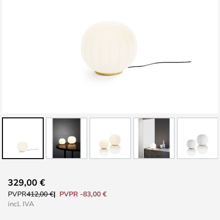
Saltar
329,00 €
al
PVPR -83,00 €
PVPR
412,00 €
comienzo
incl. IVA
de