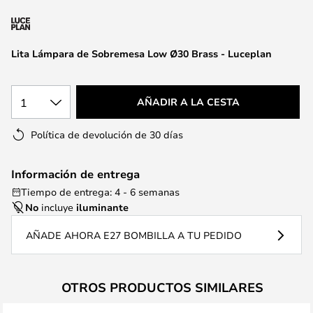
la
galería
de
Lita Lámpara de Sobremesa Low Ø30 Brass - Luceplan
imágenes
1
AÑADIR A LA CESTA
Política de devolución de 30 días
Información de entrega
Tiempo de entrega: 4 - 6 semanas
No
incluye
iluminante
AÑADE AHORA E27 BOMBILLA A TU PEDIDO
OTROS PRODUCTOS SIMILARES