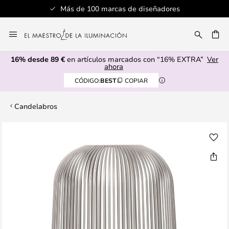
Más de 100 marcas de diseñadores
Ir
al
CAR
contenido
16% desde 89 €
en artículos marcados con “16% EXTRA”
Ver
ahora
CÓDIGO:
BEST
COPIAR
Candelabros
Saltar
al
final
de
la
galería
de
imágenes