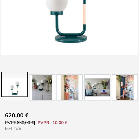
Saltar
620,00 €
al
PVPR -10,00 €
PVPR
630,00 €
comienzo
incl. IVA
de