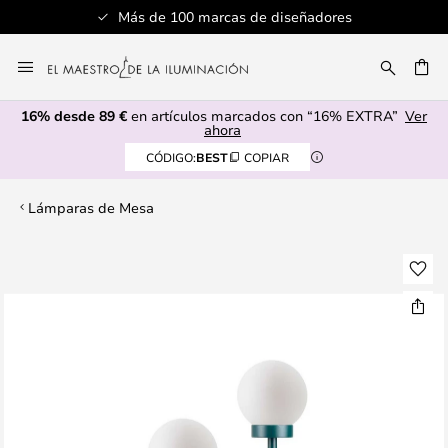
Más de 100 marcas de diseñadores
Ir
al
CAR
contenido
16% desde 89 €
en artículos marcados con “16% EXTRA”
Ver
ahora
CÓDIGO:
BEST
COPIAR
Lámparas de Mesa
Saltar
al
final
de
la
galería
de
imágenes