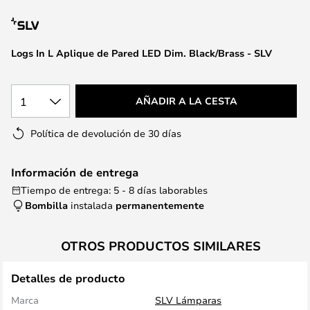
la
galería
de
Logs In L Aplique de Pared LED Dim. Black/Brass - SLV
imágenes
1
AÑADIR A LA CESTA
Política de devolución de 30 días
Información de entrega
Tiempo de entrega: 5 - 8 días laborables
Bombilla
instalada
permanentemente
OTROS PRODUCTOS SIMILARES
Detalles de producto
Marca
SLV Lámparas