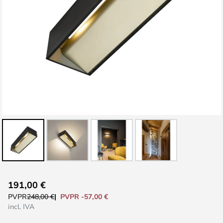
Saltar
191,00 €
al
PVPR -57,00 €
PVPR
248,00 €
comienzo
incl. IVA
de