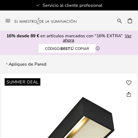
Servicio al cliente profesional
Ir
al
CAR
contenido
16% desde 89 €
en artículos marcados con “16% EXTRA”
Ver
ahora
CÓDIGO:
BEST
COPIAR
Apliques de Pared
Saltar
SUMMER DEAL
al
final
de
la
galería
de
imágenes