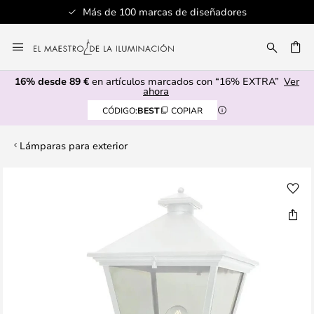
Más de 100 marcas de diseñadores
Ir
al
CAR
contenido
16% desde 89 €
en artículos marcados con “16% EXTRA”
Ver
ahora
CÓDIGO:
BEST
COPIAR
Lámparas para exterior
Saltar
al
final
de
la
galería
de
imágenes