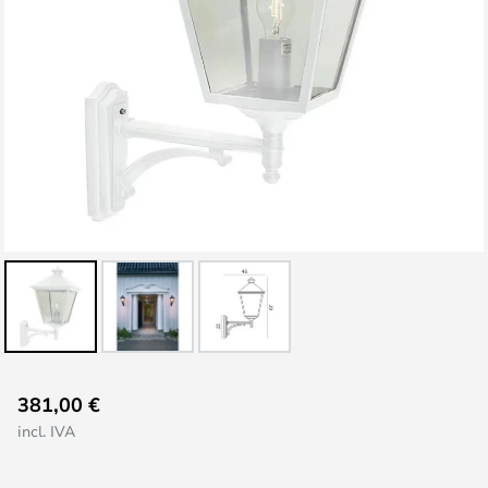
Saltar
381,00 €
al
incl. IVA
comienzo
de