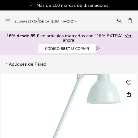
Más de 100 marcas de diseñadores
Ir
al
CAR
contenido
16% desde 89 €
en artículos marcados con “16% EXTRA”
Ver
ahora
CÓDIGO:
BEST
COPIAR
Apliques de Pared
Saltar
al
final
de
la
galería
de
imágenes