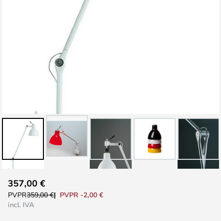
Saltar
357,00 €
al
PVPR -2,00 €
PVPR
359,00 €
comienzo
incl. IVA
de