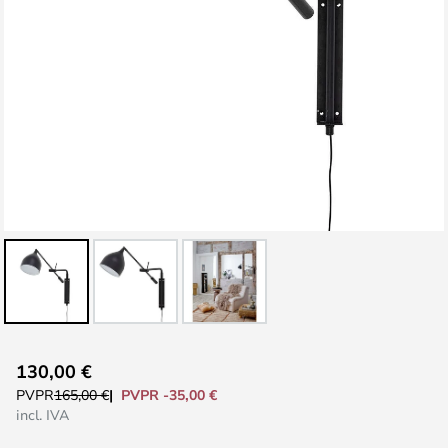
Saltar
130,00 €
al
PVPR -35,00 €
PVPR
165,00 €
comienzo
incl. IVA
de