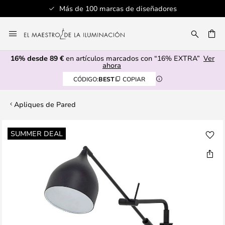
Más de 100 marcas de diseñadores
Ir
al
CAR
contenido
16% desde 89 €
en artículos marcados con “16% EXTRA”
Ver
ahora
CÓDIGO:
BEST
COPIAR
Apliques de Pared
Saltar
SUMMER DEAL
al
final
de
la
galería
de
imágenes