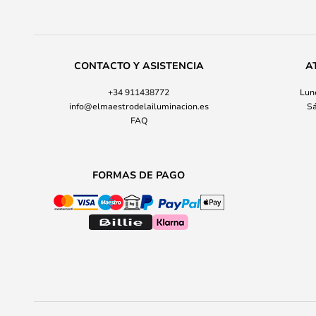
CONTACTO Y ASISTENCIA
A
+34 911438772
Lune
info@elmaestrodelailuminacion.es
Sá
FAQ
FORMAS DE PAGO