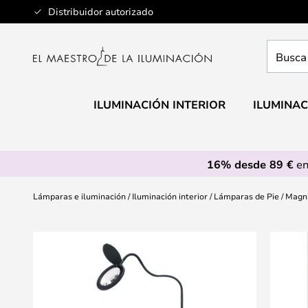
Ir
Distribuidor autorizado
al
contenido
Busca
aquí
tu
lámpar
ILUMINACIÓN INTERIOR
ILUMINAC
16% desde 89 €
en
Lámparas e iluminación
Iluminación interior
Lámparas de Pie
Magni
Saltar
al
final
de