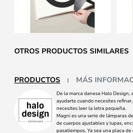
Saltar
al
OTROS PRODUCTOS SIMILARES
comienzo
de
la
galería
PRODUCTOS
MÁS INFORMAC
de
imágenes
De la marca danesa Halo Design, 
ayudarte cuando necesites refinar,
necesites leer la letra pequeña.
Magni es una serie de lámparas de
de cuerpos ajustables y lupas, en
pasatiempos. Ya sea una placa de c