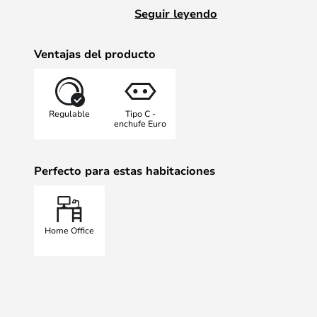
soldada, un detalle en una obra de
Seguir leyendo
un texto en letra pequeña que neces
La lámpara está disponible como 
Ventajas del producto
pie, por lo que, si necesitas espa
lupa, aún puedes obtener una Mag
Regulable
Tipo C -
enchufe Euro
Perfecto para estas habitaciones
Home Office