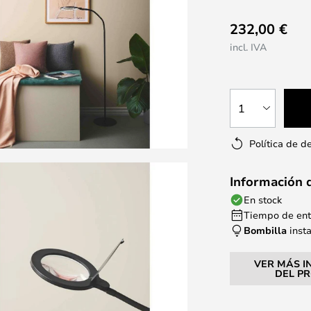
232,00 €
incl. IVA
1
Política de d
Información 
En stock
Tiempo de entr
Bombilla
inst
VER MÁS I
DEL P