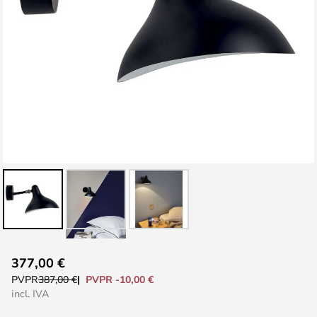
Saltar
377,00 €
al
PVPR -10,00 €
PVPR
387,00 €
comienzo
incl. IVA
de