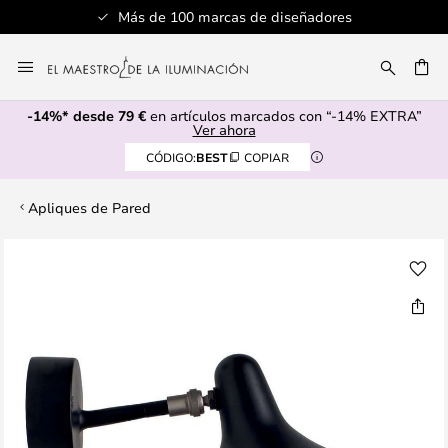
Más de 100 marcas de diseñadores
Ir
al
CAR
contenido
-14%* desde 79 €
en artículos marcados con “-14% EXTRA”
Ver ahora
CÓDIGO:
BEST
COPIAR
Apliques de Pared
Saltar
al
final
de
la
galería
de
imágenes