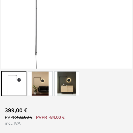
Saltar
399,00 €
al
PVPR -84,00 €
PVPR
483,00 €
comienzo
incl. IVA
de