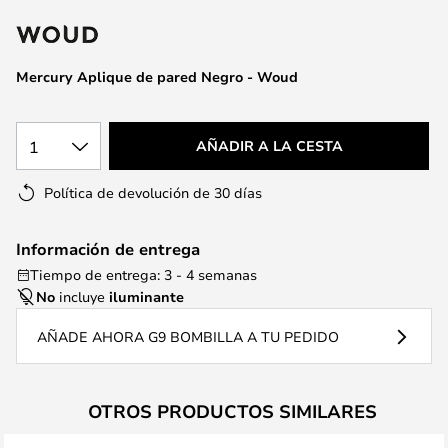
la
galería
de
Mercury Aplique de pared Negro - Woud
imágenes
1
AÑADIR A LA CESTA
Política de devolución de 30 días
Información de entrega
Tiempo de entrega: 3 - 4 semanas
No
incluye
iluminante
AÑADE AHORA G9 BOMBILLA A TU PEDIDO
OTROS PRODUCTOS SIMILARES