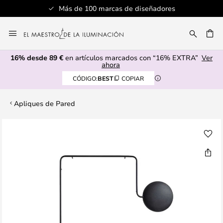
Más de 100 marcas de diseñadores
Ir
al
CAR
contenido
16% desde 89 €
en artículos marcados con “16% EXTRA”
Ver
ahora
CÓDIGO:
BEST
COPIAR
Apliques de Pared
Saltar
al
final
de
la
galería
de
imágenes