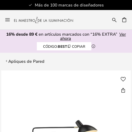
Más de 100 marcas de diseñadores
Ir
al
CAR
contenido
16% desde 89 €
en artículos marcados con “16% EXTRA”
Ver
ahora
CÓDIGO:
BEST
COPIAR
Apliques de Pared
Saltar
al
final
de
la
galería
de
imágenes