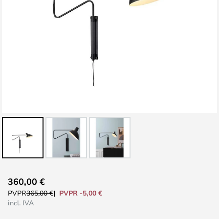
Saltar
360,00 €
al
PVPR -5,00 €
PVPR
365,00 €
comienzo
incl. IVA
de