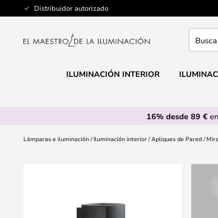
Ir
Distribuidor autorizado
al
contenido
Busca
aquí
tu
lámpar
ILUMINACIÓN INTERIOR
ILUMINAC
16% desde 89 €
en
Lámparas e iluminación
Iluminación interior
Apliques de Pared
Mira
Saltar
al
final
de