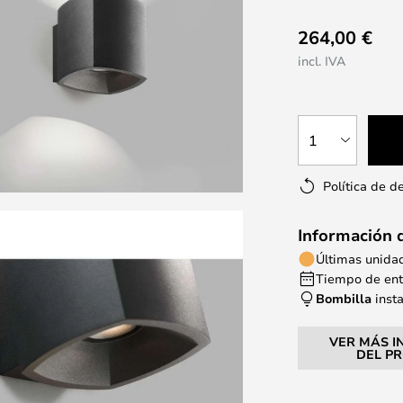
264,00 €
incl. IVA
1
Política de d
Información 
Últimas unida
Tiempo de entr
Bombilla
inst
VER MÁS I
DEL P