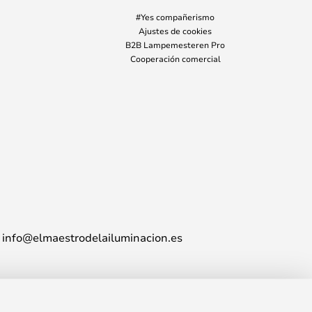
#Yes compañerismo
Ajustes de cookies
B2B Lampemesteren Pro
Cooperación comercial
info@elmaestrodelailuminacion.es
264,00 €