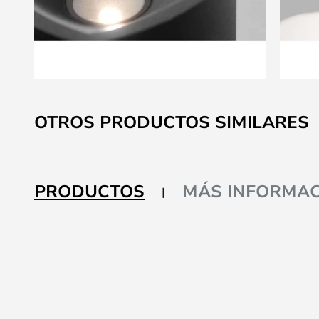
Saltar
al
OTROS PRODUCTOS SIMILARES
comienzo
de
la
galería
PRODUCTOS
MÁS INFORMAC
de
imágenes