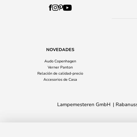
NOVEDADES
Audo Copenhagen
Verner Panton
Relación de calidad-precio
Accesorios de Casa
Lampemesteren GmbH
Rabanuss
Mirage 1 Aplique de Pared In/Out Bla