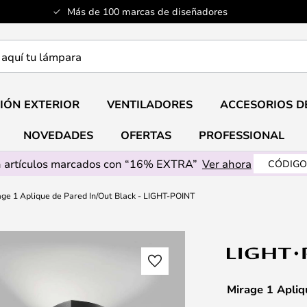
Más de 100 marcas de diseñadores
a
IÓN EXTERIOR
VENTILADORES
ACCESORIOS D
NOVEDADES
OFERTAS
PROFESSIONAL
 artículos marcados con “16% EXTRA”
Ver ahora
CÓDIGO
ge 1 Aplique de Pared In/Out Black - LIGHT-POINT
Mirage 1 Apliq