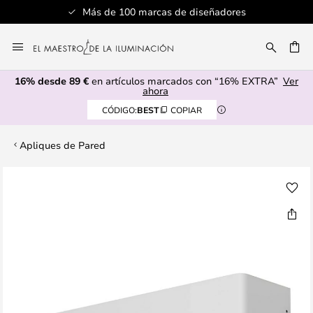
Más de 100 marcas de diseñadores
Ir
al
CAR
contenido
16% desde 89 €
en artículos marcados con “16% EXTRA”
Ver
ahora
CÓDIGO:
BEST
COPIAR
Apliques de Pared
Saltar
al
final
de
la
galería
de
imágenes