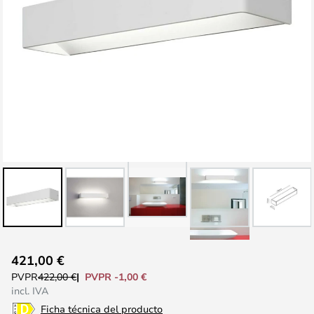
Saltar
421,00 €
al
PVPR -1,00 €
PVPR
422,00 €
comienzo
incl. IVA
de
Ficha técnica del producto