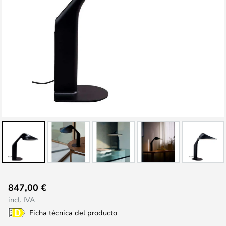
Saltar
847,00 €
al
incl. IVA
comienzo
Ficha técnica del producto
de