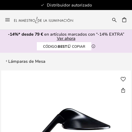
Distribuidor autorizado
Ir
al
CAR
contenido
-14%* desde 79 €
en artículos marcados con “-14% EXTRA”
Ver ahora
CÓDIGO:
BEST
COPIAR
Lámparas de Mesa
Saltar
al
final
de
la
galería
de
imágenes