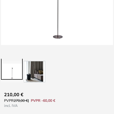
Saltar
210,00 €
al
PVPR -60,00 €
PVPR
270,00 €
comienzo
incl. IVA
de