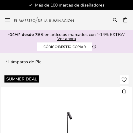
Más de 100 marcas de diseñadores
Ir
al
CAR
contenido
-14%* desde 79 €
en artículos marcados con “-14% EXTRA”
Ver ahora
CÓDIGO:
BEST
COPIAR
Lámparas de Pie
Saltar
SUMMER DEAL
al
final
de
la
galería
de
imágenes