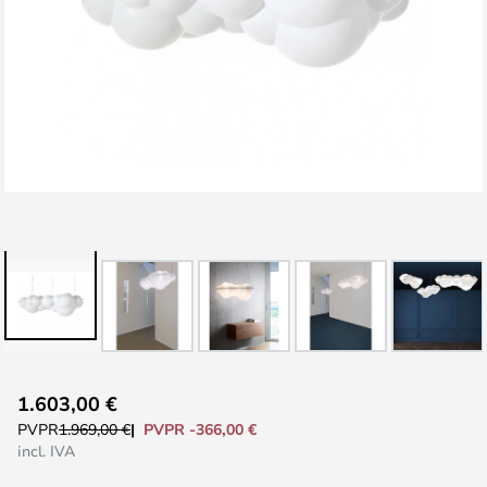
Saltar
1.603,00 €
al
PVPR -366,00 €
PVPR
1.969,00 €
comienzo
incl. IVA
de