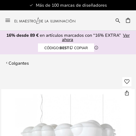
Más de 100 marcas de diseñadores
Ir
al
CAR
contenido
16% desde 89 €
en artículos marcados con “16% EXTRA”
Ver
ahora
CÓDIGO:
BEST
COPIAR
Colgantes
Saltar
al
final
de
la
galería
de
imágenes