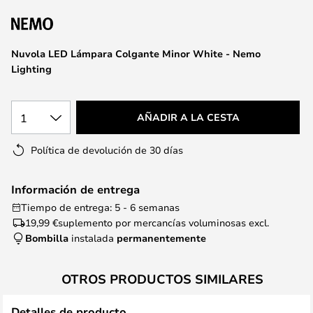
la
galería
de
Nuvola LED Lámpara Colgante Minor White - Nemo
imágenes
Lighting
1
AÑADIR A LA CESTA
Política de devolución de 30 días
Información de entrega
Tiempo de entrega: 5 - 6 semanas
19,99 €
suplemento por mercancías voluminosas excl.
Bombilla
instalada
permanentemente
OTROS PRODUCTOS SIMILARES
Detalles de producto