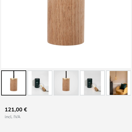
Saltar
121,00 €
al
incl. IVA
comienzo
de