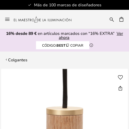
Más de 100 marcas de diseñadores
Ir
al
CAR
contenido
16% desde 89 €
en artículos marcados con “16% EXTRA”
Ver
ahora
CÓDIGO:
BEST
COPIAR
Colgantes
Saltar
al
final
de
la
galería
de
imágenes